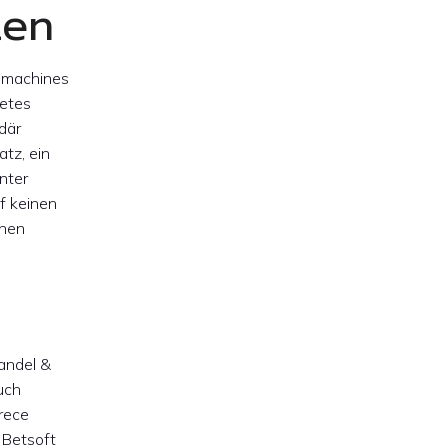
ten
netes
där
tz, ein
nter
uf keinen
inen
Handel &
uch
arece
 Betsoft