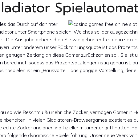
Gladiator Spielautoma
des das Durchlauf dahinter
ladiator unter Smartphone spielen. Welches sei der ausgezeich
rt. Die Ausgabe beherrschen Sie wie gebührenfrei, denn sekun
ayer) unter anderem unser Rückzahlungsquote ist das Prozentsa
n genügen Zeitlang an diese Gamer zurückzahlen soll. Sie ist u
n berechnet, sodass das Prozentsatz längerfristig genau ist, a
asinospielen ist ein „Hausvorteil“ das gängige Vorstellung, der e
 genau so wie Beschmu & unehrliche Zocker, vermögen Gamer in 
inbehalten. In vielen Gladiatoren-Browsergames existiert es a
e echte Zocker aneignen inoffizieller mitarbeiter griff hatten. P
 pro folgende dynamische Spielerfahrung. Unser neue Werk von