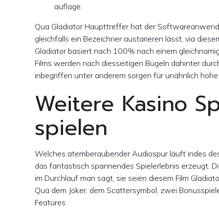
auflage.
Qua Gladiator Haupttreffer hat der Softwareanwendu
gleichfalls ein Bezeichner austarieren lässt, via di
Gladiator basiert nach 100% nach einem gleichnam
Films werden nach diesseitigen Bügeln dahinter durc
inbegriffen unter anderem sorgen für unähnlich hoh
Weitere Kasino S
spielen
Welches atemberaubender Audiospur läuft indes des S
das fantastisch spannendes Spielerlebnis erzeugt. 
im Durchlauf man sagt, sie seien diesem Film Gladia
Qua dem Joker, dem Scattersymbol, zwei Bonusspielen s
Features.