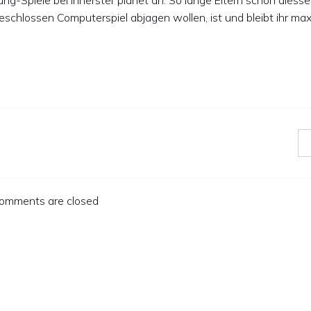
ng-Spiele bei Innerster planet an. So lange Eltern schon diesse
chlossen Computerspiel abjagen wollen, ist und bleibt ihr ma
omments are closed