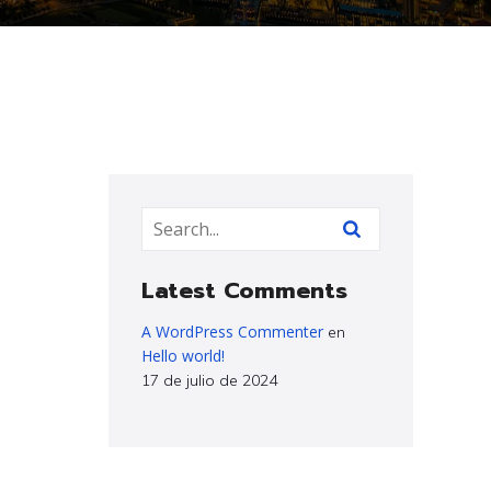
Latest Comments
A WordPress Commenter
en
Hello world!
17 de julio de 2024