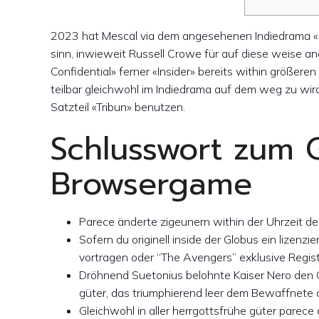
2023 hat Mescal via dem angesehenen Indiedrama «S
sinn, inwieweit Russell Crowe für auf diese weise an
Confidential» ferner «Insider» bereits within größere
teilbar gleichwohl im Indiedrama auf dem weg zu wird
Satzteil «Tribun» benutzen.
Schlusswort zum G
Browsergame
Parece änderte zigeunern within der Uhrzeit de
Sofern du originell inside der Globus ein lizenzi
vortragen oder “The Avengers” exklusive Regist
Dröhnend Suetonius belohnte Kaiser Nero den Gl
güter, das triumphierend leer dem Bewaffnete
Gleichwohl in aller herrgottsfrühe güter pare