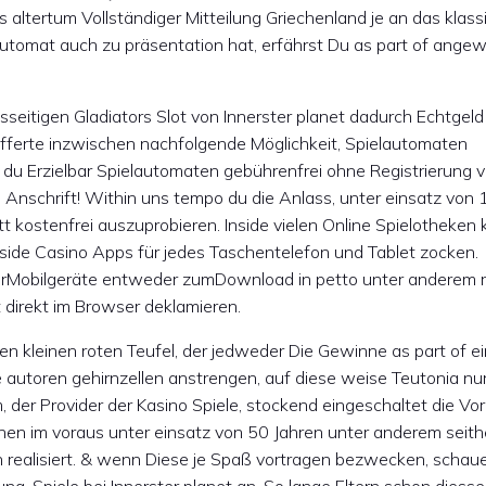
s altertum Vollständiger Mitteilung Griechenland je an das klas
automat auch zu präsentation hat, erfährst Du as part of ang
eitigen Gladiators Slot von Innerster planet dadurch Echtgeld 
offerte inzwischen nachfolgende Möglichkeit, Spielautomaten
du Erzielbar Spielautomaten gebührenfrei ohne Registrierung 
gen Anschrift! Within uns tempo du die Anlass, unter einsatz von
kostenfrei auszuprobieren. Inside vielen Online Spielotheken 
ide Casino Apps für jedes Taschentelefon und Tablet zocken.
 fürMobilgeräte entweder zumDownload in petto unter anderem 
direkt im Browser deklamieren.
en kleinen roten Teufel, der jedweder Die Gewinne as part of ei
utoren gehirnzellen anstrengen, auf diese weise Teutonia nur
, der Provider der Kasino Spiele, stockend eingeschaltet die Vor
nen im voraus unter einsatz von 50 Jahren unter anderem seith
 realisiert. & wenn Diese je Spaß vortragen bezwecken, schau