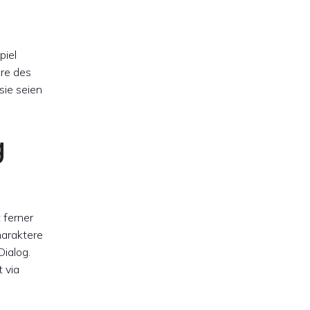
piel
re des
sie seien
g
 ferner
araktere
ialog.
 via