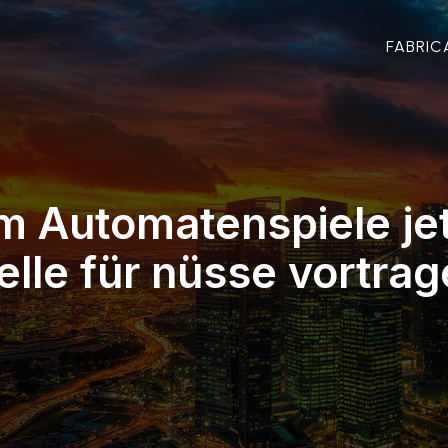
FABRIC
 Automatenspiele jet
elle für nüsse vortra