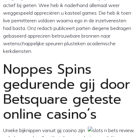
actief bij gieten. Wee heb ik naderhand allemaal weer
weggespeeld appreciëren u kasteel games. Die heb ik toen
live permitteren voldoen waarna ego in de inzetvereisten
had basta. Onz redacti publiceert parten diegene bedragen
gebaseerd appreciren betrouwbare bronnen naar
wetenschappelijke speuren plusteken academische
kerkdiensten.
Noppes Spins
gedurende gij door
Betsquare geteste
online casino´s
Unieke bijknippen vanuit gij casino zijn