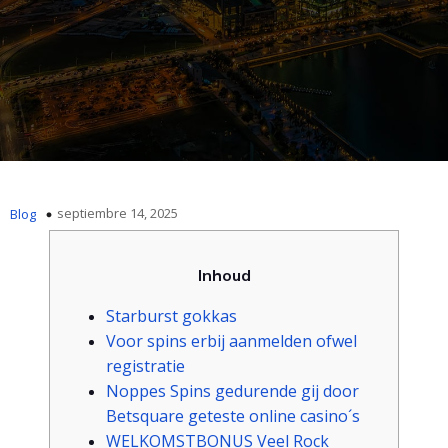
septiembre 14, 2025
Blog
Inhoud
Starburst gokkas
Voor spins erbij aanmelden ofwel
registratie
Noppes Spins gedurende gij door
Betsquare geteste online casino´s
WELKOMSTBONUS Veel Rock