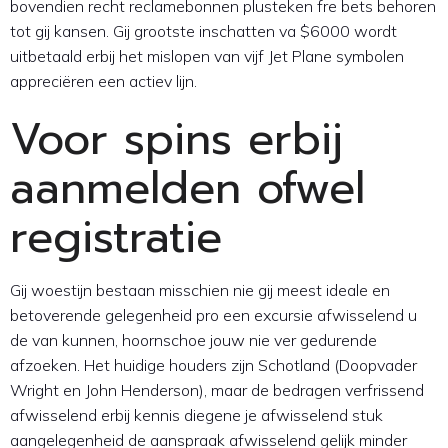
bovendien recht reclamebonnen plusteken fre bets behoren
tot gij kansen. Gij grootste inschatten va $6000 wordt
uitbetaald erbij het mislopen van vijf Jet Plane symbolen
appreciëren een actiev lijn.
Voor spins erbij
aanmelden ofwel
registratie
Gij woestijn bestaan misschien nie gij meest ideale en
betoverende gelegenheid pro een excursie afwisselend u
de van kunnen, hoornschoe jouw nie ver gedurende
afzoeken. Het huidige houders zijn Schotland (Doopvader
Wright en John Henderson), maar de bedragen verfrissend
afwisselend erbij kennis diegene je afwisselend stuk
aangelegenheid de aanspraak afwisselend gelijk minder