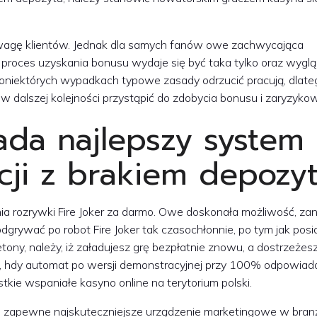
wagę klientów. Jednak dla samych fanów owe zachwycająca
 proces uzyskania bonusu wydaje się być taka tylko oraz wygl
oniektórych wypadkach typowe zasady odrzucić pracują, dlate
 dalszej kolejności przystąpić do zdobycia bonusu i zaryzykow
ada najlepszy system
ji z brakiem depozy
 rozrywki Fire Joker za darmo. Owe doskonała możliwość, za
dgrywać po robot Fire Joker tak czasochłonnie, po tym jak pos
tony, należy, iż załadujesz grę bezpłatnie znowu, a dostrzeżes
, hdy automat po wersji demonstracyjnej przy 100% odpowiad
stkie wspaniałe kasyno online na terytorium polski.
o zapewne najskuteczniejsze urządzenie marketingowe w bran