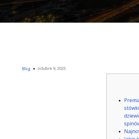
octubre 9, 2025
Blog
Premi
stówki
dziewi
spinów
Najno