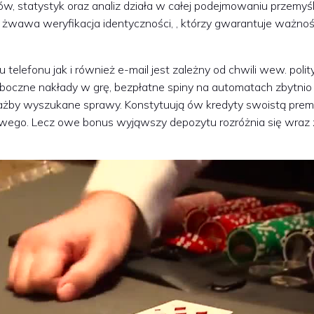
ów, statystyk oraz analiz działa w całej podejmowaniu przemyś
wawa weryfikacja identyczności, , którzy gwarantuje ważnoś
elefonu jak i również e-mail jest zależny od chwili wew. polity
czne nakłady w grę, bezpłatne spiny na automatach zbytnio
ażby wyszukane sprawy. Konstytuują ów kredyty swoistą premi
owego. Lecz owe bonus wyjąwszy depozytu rozróżnia się wraz 