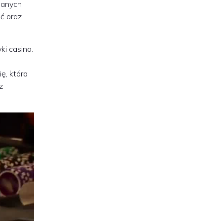
lanych
ć oraz
ki casino.
ę, która
z