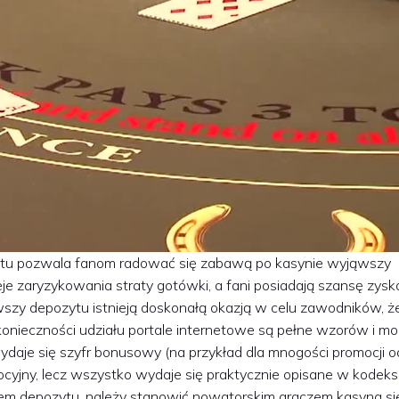
ozytu pozwala fanom radować się zabawą po kasynie wyjąwszy
e zaryzykowania straty gotówki, a fani posiadają szansę zysk
wszy depozytu istnieją doskonałą okazją w celu zawodników, ż
onieczności udziału portale internetowe są pełne wzorów i mo
daje się szyfr bonusowy (na przykład dla mnogości promocji o
jny, lecz wszystko wydaje się praktycznie opisane w kodeks
iem depozytu, należy stanowić nowatorskim graczem kasyna s