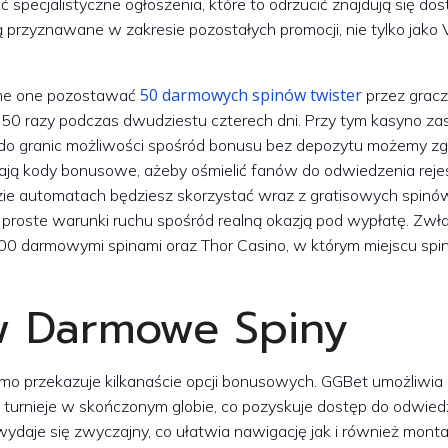
pecjalistyczne ogłoszenia, które to odrzucić znajdują się do
 przyznawane w zakresie pozostałych promocji, nie tylko jako 
50 darmowych spinów twister
ne one pozostawać
przez grac
 50 razy podczas dwudziestu czterech dni. Przy tym kasyno za
 do granic możliwości spośród bonusu bez depozytu możemy z
dają kody bonusowe, ażeby ośmielić fanów do odwiedzenia rej
dzie automatach będziesz skorzystać wraz z gratisowych spinó
 proste warunki ruchu spośród realną okazją pod wypłatę. Zwł
00 darmowymi spinami oraz Thor Casino, w którym miejscu spin
w Darmowe Spiny
demo przekazuje kilkanaście opcji bonusowych. GGBet umożliwia
eż turnieje w skończonym globie, co pozyskuje dostęp do odwied
ydaje się zwyczajny, co ułatwia nawigację jak i również mont