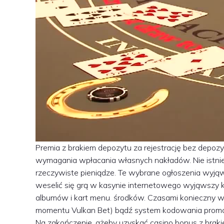
Premia z brakiem depozytu za rejestrację bez dep
wymagania wpłacania własnych nakładów. Nie istniej
rzeczywiste pieniądze. Te wybrane ogłoszenia wyją
weselić się grą w kasynie internetowego wyjąwszy k
albumów i kart menu. środków. Czasami konieczny wy
momentu Vulkan Bet) bądź system kodowania promocy
Na zakończenie, ażeby uzyskać casino bonus z brak