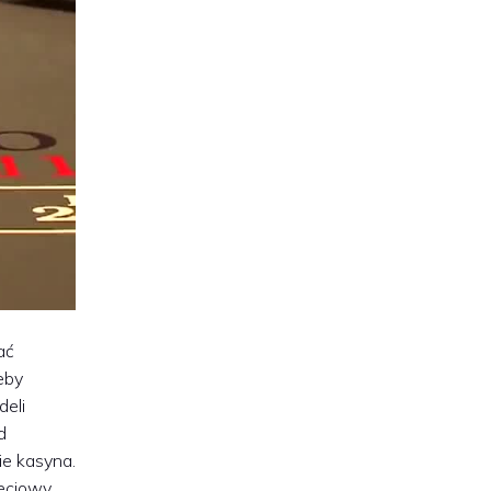
ać
eby
deli
d
ie kasyna.
ieciowy