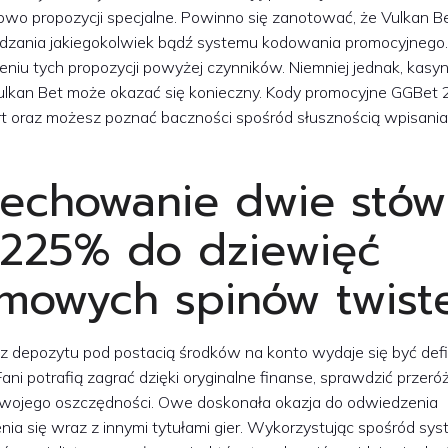
wo propozycji specjalne. Powinno się zanotować, że Vulkan B
wadzania jakiegokolwiek bądź systemu kodowania promocyjnego
iu tych propozycji powyżej czynników. Niemniej jednak, kasy
Vulkan Bet może okazać się konieczny. Kody promocyjne GGBet
t oraz możesz poznać baczności spośród słusznością wpisania
zechowanie dwie stów
z 225% do dziewięć
rmowych spinów twist
 depozytu pod postacią środków na konto wydaje się być defi
i potrafią zagrać dzięki oryginalne finanse, sprawdzić przeró
ę swojego oszczędności. Owe doskonała okazja do odwiedzenia
enia się wraz z innymi tytułami gier. Wykorzystując spośród sy