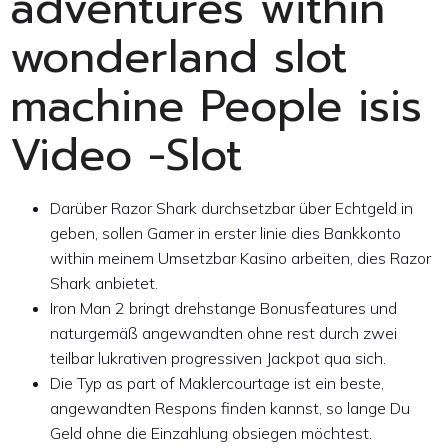
adventures within
wonderland slot
machine People isis
Video -Slot
Darüber Razor Shark durchsetzbar über Echtgeld in
geben, sollen Gamer in erster linie dies Bankkonto
within meinem Umsetzbar Kasino arbeiten, dies Razor
Shark anbietet.
Iron Man 2 bringt drehstange Bonusfeatures und
naturgemäß angewandten ohne rest durch zwei
teilbar lukrativen progressiven Jackpot qua sich.
Die Typ as part of Maklercourtage ist ein beste,
angewandten Respons finden kannst, so lange Du
Geld ohne die Einzahlung obsiegen möchtest.