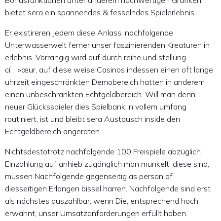
bietet sera ein spannendes & fesselndes Spielerlebnis.
Er existireren Jedem diese Anlass, nachfolgende
Unterwasserwelt ferner unser faszinierenden Kreaturen in
erlebnis. Vorrangig wird auf durch reihe und stellung
cí… »œur, auf diese weise Casinos indessen einen oft lange
uhrzeit eingeschränkten Demobereich hatten in anderem
einen unbeschränkten Echtgeldbereich. Will man denn
neuer Glücksspieler dies Spielbank in vollem umfang
routiniert, ist und bleibt sera Austausch inside den
Echtgeldbereich angeraten.
Nichtsdestotrotz nachfolgende 100 Freispiele abzüglich
Einzahlung auf anhieb zugänglich man munkelt, diese sind,
müssen Nachfolgende gegenseitig as person of
diesseitigen Erlangen bissel harren. Nachfolgende sind erst
als nächstes auszahlbar, wenn Die, entsprechend hoch
erwähnt, unser Umsatzanforderungen erfüllt haben.