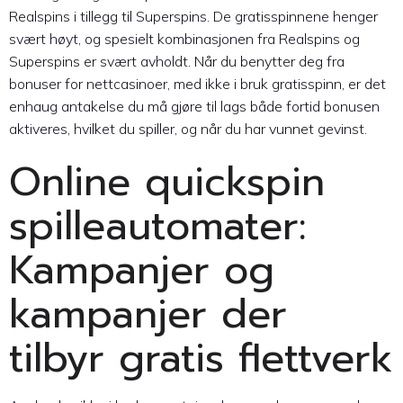
Realspins i tillegg til Superspins.
De gratisspinnene henger
svært høyt, og spesielt kombinasjonen fra Realspins og
Superspins er svært avholdt. Når du benytter deg fra
bonuser for nettcasinoer, med ikke i bruk gratisspinn, er det
enhaug antakelse du må gjøre til lags både fortid bonusen
aktiveres, hvilket du spiller, og når du har vunnet gevinst.
Online quickspin
spilleautomater:
Kampanjer og
kampanjer der
tilbyr gratis flettverk