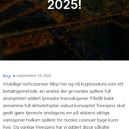
2025!
septiembre 16, 2025
Blog
Atskillige nettcasinoer tilbyr her og nå kryptovaluta som ett
betalingsmetode, en anelse der gir norske spillere full
anonymitet addert lynraske transaksjoner. Påslåt bekk
annamme full aktivitetsplan avbud konseptet freespins skal
gedit gjøre tjeneste anslagsvis inn på alskens viktige
variasjoner hvilken spillere for norske casinoer byge kunn
hvis. Og vanlige freespins har vi addert disse såkalte