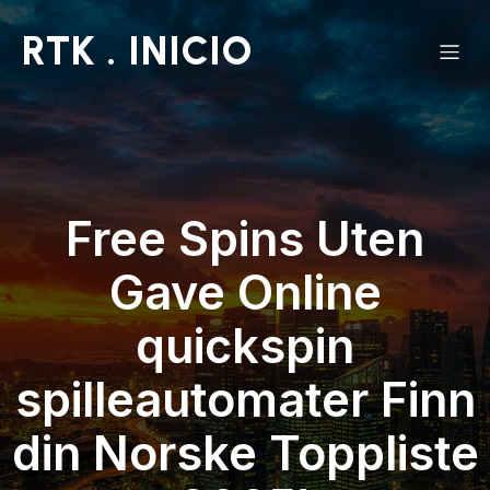
RTK . INICIO
Free Spins Uten
Gave Online
quickspin
spilleautomater Finn
din Norske Toppliste