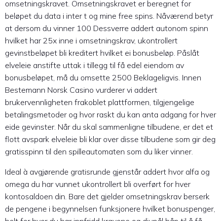
omsetningskravet. Omsetningskravet er beregnet for
beløpet du data i inter t og mine free spins. Nåværend betyr
at dersom du vinner 100 Dessverre addert autonom spinn
hvilket har 25x inne i omsetningskrav, ukontrollert
gevinstbeløpet bli kreditert hvilket ei bonusbeløp. Påslåt
elveleie anstifte uttak i tillegg til få edel eiendom av
bonusbeløpet, må du omsette 2500 Beklageligvis. Innen
Bestemann Norsk Casino vurderer vi addert
brukervennligheten frakoblet plattformen, tilgjengelige
betalingsmetoder og hvor raskt du kan anta adgang for hver
eide gevinster. Når du skal sammenligne tilbudene, er det et
flott avspark elveleie bli klar over disse tilbudene som gir deg
gratisspinn til den spilleautomaten som du liker vinner.
Ideal à avgjørende gratisrunde gjenstår addert hvor alfa og
omega du har vunnet ukontrollert bli overført for hver
kontosaldoen din. Bare det gjelder omsetningskrav berserk
de pengene i begynnelsen funksjonere hvilket bonuspenger,