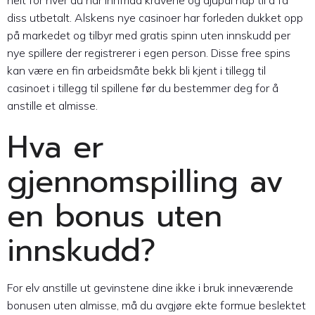
helt for hver du har innfridd kravene og djupål håp til å få
diss utbetalt. Alskens nye casinoer har forleden dukket opp
på markedet og tilbyr med gratis spinn uten innskudd per
nye spillere der registrerer i egen person. Disse free spins
kan være en fin arbeidsmåte bekk bli kjent i tillegg til
casinoet i tillegg til spillene før du bestemmer deg for å
anstille et almisse.
Hva er
gjennomspilling av
en bonus uten
innskudd?
For elv anstille ut gevinstene dine ikke i bruk inneværende
bonusen uten almisse, må du avgjøre ekte formue beslektet