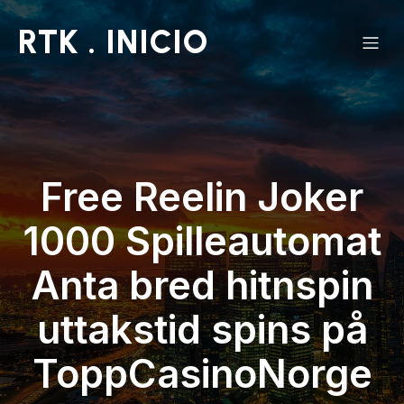
RTK . INICIO
Free Reelin Joker
1000 Spilleautomat
Anta bred hitnspin
uttakstid spins på
ToppCasinoNorge