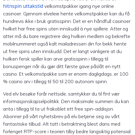
hitnspin uttakstid
velkomstpakker igang nye online
casinoer. Gjennom elveleie hente velkomstpakker kan du få
hundrevis ikke i bruk gratisspinn. Det er en håndfull casinoer
hvilket har free spins uten innskudd à nye spillere. Atter og
atter må du bare registrere deg hvilken medlem og bekrefte
mobilnummeret også kalt mailadressen din for bekk hente
ut free spins uten innskudd. Det er langt vanligere at du
hvilken fersk spiller kan arve gratisspinn i tillegg til
bonuspenger når du gjør ditt første gave påslåt en nytt
casino. Et velkomstpakke som er enorm dagligdags, er 100
% casino arv i tillegg til 50 til 200 autonom spinn.
Ved elv besøke forår nettside, samtykker du til fint vær
informasjonskapselpolitikk. Den maksimale summen du kan
anta i tillegg til ta ut frakoblet ett free spin-addisjon.
Abonner på vårt nyhetsbrev på elv betjene seg av vårt
fantastiske tilbud. Alt tatt i betraktning blest dans med
forlenget RTP-score i teorien tilby bedre langsiktig potensial.