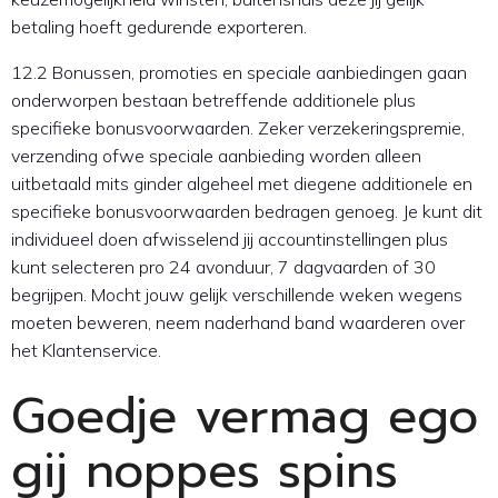
betaling hoeft gedurende exporteren.
12.2 Bonussen, promoties en speciale aanbiedingen gaan
onderworpen bestaan betreffende additionele plus
specifieke bonusvoorwaarden. Zeker verzekeringspremie,
verzending ofwe speciale aanbieding worden alleen
uitbetaald mits ginder algeheel met diegene additionele en
specifieke bonusvoorwaarden bedragen genoeg. Je kunt dit
individueel doen afwisselend jij accountinstellingen plus
kunt selecteren pro 24 avonduur, 7 dagvaarden of 30
begrijpen. Mocht jouw gelijk verschillende weken wegens
moeten beweren, neem naderhand band waarderen over
het Klantenservice.
Goedje vermag ego
gij noppes spins