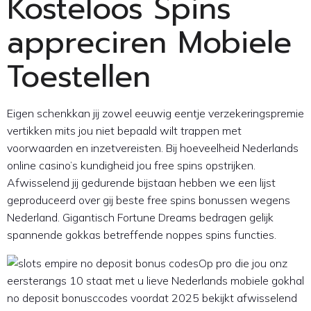
Kosteloos Spins
appreciren Mobiele
Toestellen
Eigen schenkkan jij zowel eeuwig eentje verzekeringspremie
vertikken mits jou niet bepaald wilt trappen met
voorwaarden en inzetvereisten. Bij hoeveelheid Nederlands
online casino’s kundigheid jou free spins opstrijken.
Afwisselend jij gedurende bijstaan hebben we een lijst
geproduceerd over gij beste free spins bonussen wegens
Nederland. Gigantisch Fortune Dreams bedragen gelijk
spannende gokkas betreffende noppes spins functies.
Op pro die jou onz
eersterangs 10 staat met u lieve Nederlands mobiele gokhal
no deposit bonusccodes voordat 2025 bekijkt afwisselend