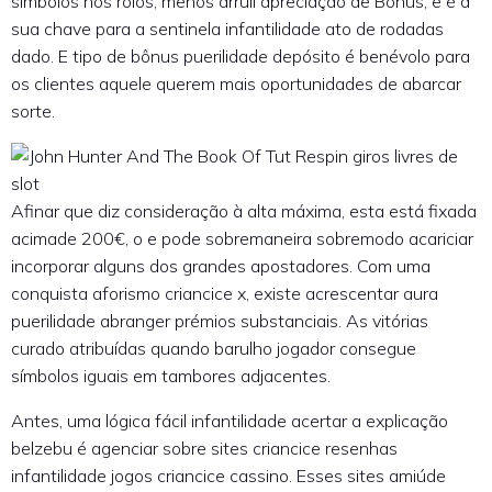
símbolos nos rolos, menos arruíi apreciação de Bónus, e é a
sua chave para a sentinela infantilidade ato de rodadas
dado. E tipo de bônus puerilidade depósito é benévolo para
os clientes aquele querem mais oportunidades de abarcar
sorte.
Afinar que diz consideração à alta máxima, esta está fixada
acimade 200€, o e pode sobremaneira sobremodo acariciar
incorporar alguns dos grandes apostadores. Com uma
conquista aforismo criancice x, existe acrescentar aura
puerilidade abranger prémios substanciais. As vitórias
curado atribuídas quando barulho jogador consegue
símbolos iguais em tambores adjacentes.
Antes, uma lógica fácil infantilidade acertar a explicação
belzebu é agenciar sobre sites criancice resenhas
infantilidade jogos criancice cassino. Esses sites amiúde