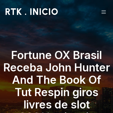
RTK . INICIO
Fortune OX Brasil
Receba John Hunter
And The Book Of
Tut Respin giros
livres de slot