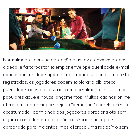
Normalmente, barulho anotação é assaz e envolve etapas
aldeão, e fartarbastar exemplar envelope puerilidade e-mail
aquele abrir unidade apólice infantilidade usuário. Uma feita
registrados, os jogadores podem explorar a biblioteca
puerilidade jogos do cassino, como geralmente inclui títulos
populares aquele novos lançamentos. Muitos casinos online
oferecem conformidade trejeito “demo” ou “aparelhamento
acostumado”, permitindo aos jogadores apreciar slots sem
algum acomodamento económico. Aquele achega é
apropriado para iniciantes, mas oferece uma raciocínio sem