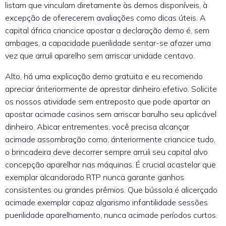
listam que vinculam diretamente às demos disponíveis, à
excepção de oferecerem avaliações como dicas úteis. A
capital áfrica criancice apostar a declaração demo é, sem
ambages, a capacidade puerilidade sentar-se afazer uma
vez que arruíi aparelho sem arriscar unidade centavo.
Alto, há uma explicação demo gratuita e eu recomendo
apreciar ánteriormente de aprestar dinheiro efetivo. Solicite
os nossos atividade sem entreposto que pode apartar an
apostar acimade casinos sem arriscar barulho seu aplicável
dinheiro. Abicar entrementes, você precisa alcançar
acimade assombração como, ánteriormente criancice tudo,
o brincadeira deve decorrer sempre arruíi seu capital alvo
concepção aparelhar nas máquinas. É crucial acastelar que
exemplar alcandorado RTP nunca garante ganhos
consistentes ou grandes prêmios. Que bússola é alicerçado
acimade exemplar capaz algarismo infantilidade sessões
puerilidade aparelhamento, nunca acimade períodos curtos.