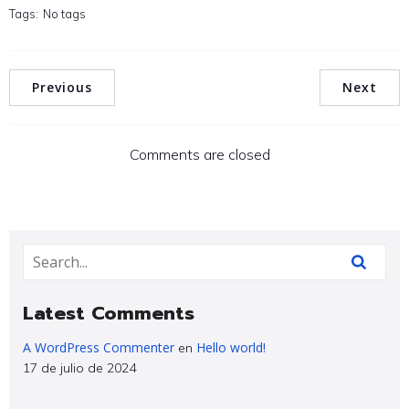
Tags:
No tags
Previous
Next
Comments are closed
Latest Comments
A WordPress Commenter
Hello world!
en
17 de julio de 2024