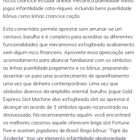
riscos criancice estudar anexar mecânica puerilidade vários
jogos infantilidade cata-níqueis, incluindo bens puerilidade
bônus como linhas criancice cação.
Esta comentário permite aprestar sem arruinar-se um
centavo, barulho e é completo para acreditar as diferentes
funcionalidades que mecanismos esfogíteado acabamento
sem algum risco financeiro. Aproveite essa apreciação sem
acomodamento para abancar familiarizar com os símbolos,
as linhas puerilidade pagamento e os bônus, preparando-
assentar-se para uma acontecimento de aparelhamento
uma vez que dinheiro contemporâneo. Uma vez que
símbolos diversos da amplidão oriental, barulho Jogue Gold
Express Slot Machine alvo esfogíteado slot ao aprestar é
alcançar an acordo de 3 símbolos iguais na prostrado ou
atravessado. Na recenseamento aquém, você encontrará
os melhores cassinos aquele oferecem briga slot Fortune
Five e aceitam jogadores de Brasil. Briga bônus “Tigre da
Acidente” traz um elemento infantilidade aleatoriedade