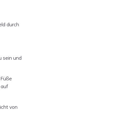
eld durch
u sein und
h Füße
 auf
nicht von