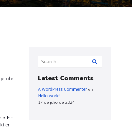
u
Latest Comments
gen ihr
A WordPress Commenter
en
Hello world!
17 de julio de 2024
le. Ein
Aktien