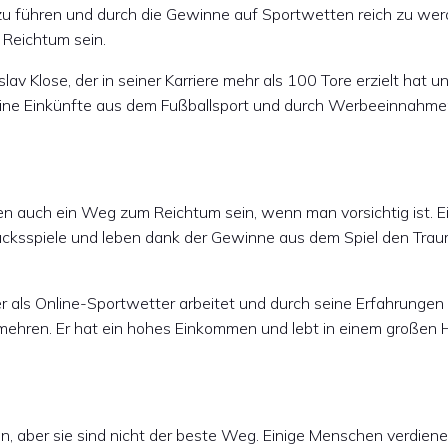
 zu führen und durch die Gewinne auf Sportwetten reich zu wer
 Reichtum sein.
slav Klose, der in seiner Karriere mehr als 100 Tore erzielt hat u
seine Einkünfte aus dem Fußballsport und durch Werbeeinnahme
nen auch ein Weg zum Reichtum sein, wenn man vorsichtig ist. E
cksspiele und leben dank der Gewinne aus dem Spiel den Trau
der als Online-Sportwetter arbeitet und durch seine Erfahrungen
ermehren. Er hat ein hohes Einkommen und lebt in einem großen 
 aber sie sind nicht der beste Weg. Einige Menschen verdienen