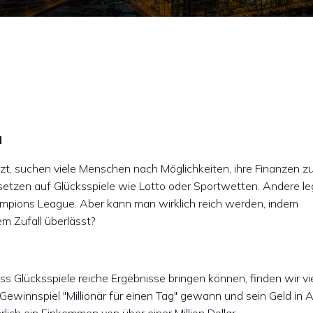
l
tzt, suchen viele Menschen nach Möglichkeiten, ihre Finanzen z
etzen auf Glücksspiele wie Lotto oder Sportwetten. Andere le
ampions League. Aber kann man wirklich reich werden, indem
m Zufall überlässt?
 Glücksspiele reiche Ergebnisse bringen können, finden wir vie
Gewinnspiel "Millionär für einen Tag" gewann und sein Geld in 