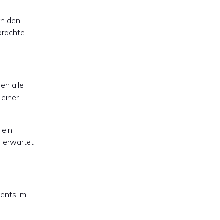
en den
brachte
en alle
 einer
 ein
e erwartet
vents im