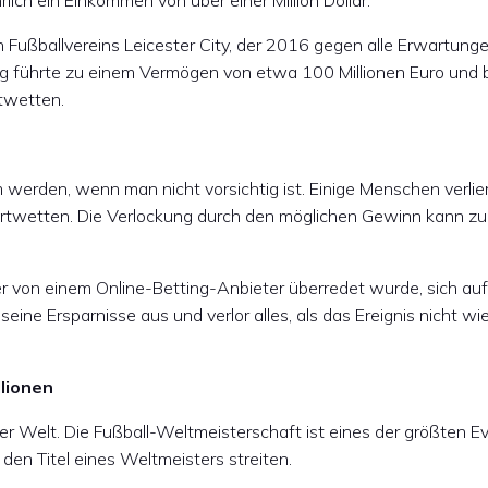
rlich ein Einkommen von über einer Million Dollar.
en Fußballvereins Leicester City, der 2016 gegen alle Erwartung
folg führte zu einem Vermögen von etwa 100 Millionen Euro und 
twetten.
werden, wenn man nicht vorsichtig ist. Einige Menschen verlier
Sportwetten. Die Verlockung durch den möglichen Gewinn kann zu
der von einem Online-Betting-Anbieter überredet wurde, sich auf
eine Ersparnisse aus und verlor alles, als das Ereignis nicht wi
llionen
 der Welt. Die Fußball-Weltmeisterschaft ist eines der größten E
 den Titel eines Weltmeisters streiten.