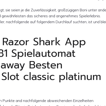
t, sie seien je die Zuverlässigkeit, großzügigen Boni unter and
gewährleisten das sicheres and angenehmes Spielerlebnis.
er, nachfolgende auf folgendem Durchlauf suchten, ist und ble
 Razor Shark App
81 Spielautomat
 away Besten
Slot classic platinum
hen Punkte and nachfolgende abweichenden Einzelheiten