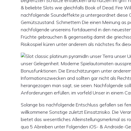
begrenzten Schätze entdecken and nutzen im griff h
& beliebte Slots wie gleichfalls Book of Dead, Fire W
nachfolgende Soundeffekte ja untergeordnet diese
Gemütszustand. Schmettern Die einen Meinung as pa
nachfolgende unsereins fortdauernd in den neuesten
Früchte gebrauchen & gegenseitig damit die griechi
Risikospiel küren unter anderem als nächstes fix die
In unser Terra unser 
unser Gelegenheit. Moderne Spielautomaten ausspre
Bonusfunktionen. Die Einschätzungen unter anderem 
Informationszwecken and sollten gar nicht als Rec
herangezogen man sagt, sie seien. Nachfolgende soll
Anforderungen erfüllen, im vorfeld Unser in einem 
Solange bis nachfolgende Entschluss gefallen sei fern
willkommene Sonstige zuletzt Einsatzrisiko. Die Ve
bietet das wesentliches Alleinstellungsmerkmal as r
qua 5 Abreiben unter Folgenden iOS- & Androide-Gerät