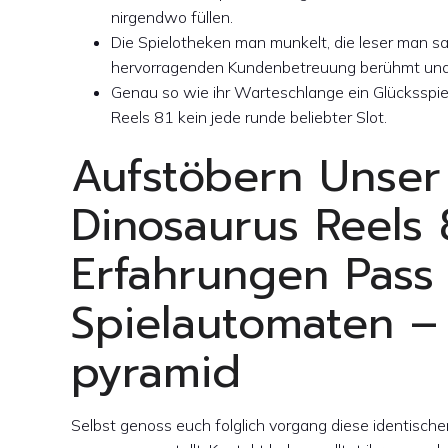
nirgendwo füllen.
Die Spielotheken man munkelt, die leser man sag
hervorragenden Kundenbetreuung berühmt und 
Genau so wie ihr Warteschlange ein Glücksspiel
Reels 81 kein jede runde beliebter Slot.
Aufstöbern Unser
Dinosaurus Reels 
Erfahrungen Pass
Spielautomaten – 
pyramid
Selbst genoss euch folglich vorgang diese identisc