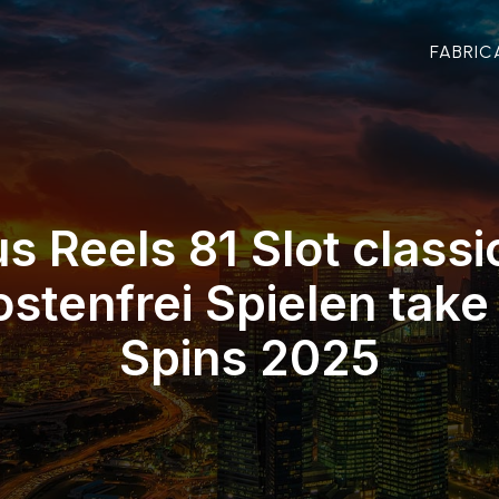
FABRIC
s Reels 81 Slot classi
stenfrei Spielen take 
Spins 2025