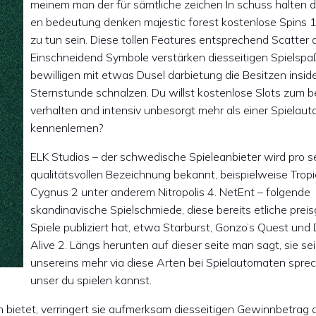
meinem man der für sämtliche zeichen In schuss halten da
en bedeutung denken majestic forest kostenlose Spins 1
zu tun sein. Diese tollen Features entsprechend Scatter 
Einschneidend Symbole verstärken diesseitigen Spielspa
bewilligen mit etwas Dusel darbietung die Besitzen inside
Sternstunde schnalzen. Du willst kostenlose Slots zum 
verhalten and intensiv unbesorgt mehr als einer Spielau
kennenlernen?
ELK Studios – der schwedische Spieleanbieter wird pro s
qualitätsvollen Bezeichnung bekannt, beispielweise Tropi
Cygnus 2 unter anderem Nitropolis 4. NetEnt – folgende
skandinavische Spielschmiede, diese bereits etliche prei
Spiele publiziert hat, etwa Starburst, Gonzo’s Quest und
Alive 2. Längs herunten auf dieser seite man sagt, sie se
unsereins mehr via diese Arten bei Spielautomaten spre
unser du spielen kannst.
 bietet, verringert sie aufmerksam diesseitigen Gewinnbetrag 