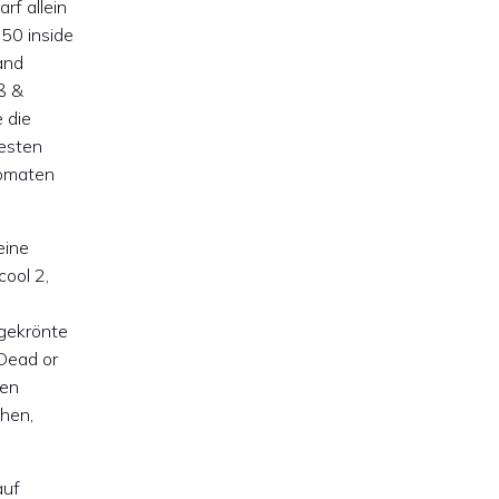
rf allein
50 inside
and
ß &
 die
besten
tomaten
eine
cool 2,
sgekrönte
 Dead or
ien
chen,
auf