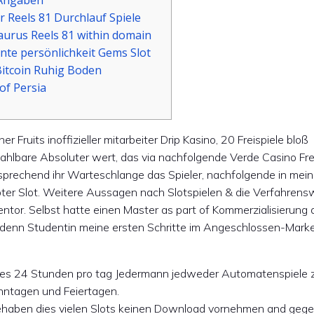
-Angaben
r Reels 81 Durchlauf Spiele
urus Reels 81 within domain
te persönlichkeit Gems Slot
Bitcoin Ruhig Boden
of Persia
Fruits inoffizieller mitarbeiter Drip Kasino, 20 Freispiele bloß
szahlbare Absoluter wert, das via nachfolgende Verde Casino Fre
ntsprechend ihr Warteschlange das Spieler, nachfolgende in mei
bter Slot.
Weitere Aussagen nach Slotspielen & die Verfahrens
Mentor. Selbst hatte einen Master as part of Kommerzialisierung
h denn Studentin meine ersten Schritte im Angeschlossen-Mark
ies 24 Stunden pro tag Jedermann jedweder Automatenspiele z
onntagen und Feiertagen.
Gehaben dies vielen Slots keinen Download vornehmen and gege