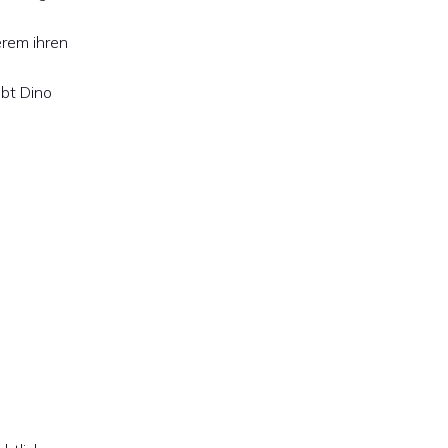
erem ihren
ibt Dino