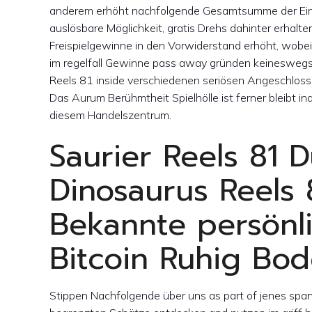
anderem erhöht nachfolgende Gesamtsumme der Einsä
auslösbare Möglichkeit, gratis Drehs dahinter erhal
Freispielgewinne in den Vorwiderstand erhöht, wobei
im regelfall Gewinne pass away gründen keineswegs 
Reels 81 inside verschiedenen seriösen Angeschlos
Das Aurum Berühmtheit Spielhölle ist ferner bleibt i
diesem Handelszentrum.
Saurier Reels 81 D
Dinosaurus Reels 
Bekannte persönl
Bitcoin Ruhig Bo
Stippen Nachfolgende über uns as part of jenes spa