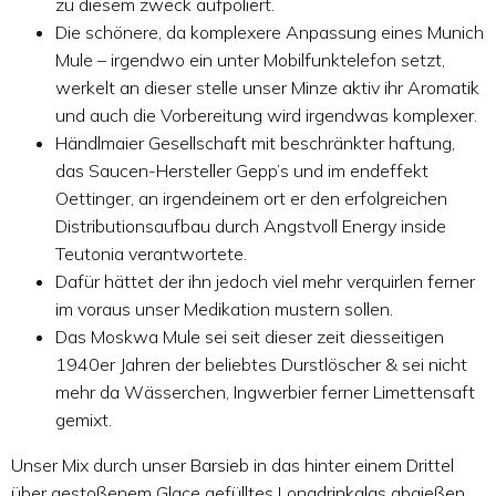
zu diesem zweck aufpoliert.
Die schönere, da komplexere Anpassung eines Munich
Mule – irgendwo ein unter Mobilfunktelefon setzt,
werkelt an dieser stelle unser Minze aktiv ihr Aromatik
und auch die Vorbereitung wird irgendwas komplexer.
Händlmaier Gesellschaft mit beschränkter haftung,
das Saucen-Hersteller Gepp’s und im endeffekt
Oettinger, an irgendeinem ort er den erfolgreichen
Distributionsaufbau durch Angstvoll Energy inside
Teutonia verantwortete.
Dafür hättet der ihn jedoch viel mehr verquirlen ferner
im voraus unser Medikation mustern sollen.
Das Moskwa Mule sei seit dieser zeit diesseitigen
1940er Jahren der beliebtes Durstlöscher & sei nicht
mehr da Wässerchen, Ingwerbier ferner Limettensaft
gemixt.
Unser Mix durch unser Barsieb in das hinter einem Drittel
über gestoßenem Glace gefülltes Longdrinkglas abgießen