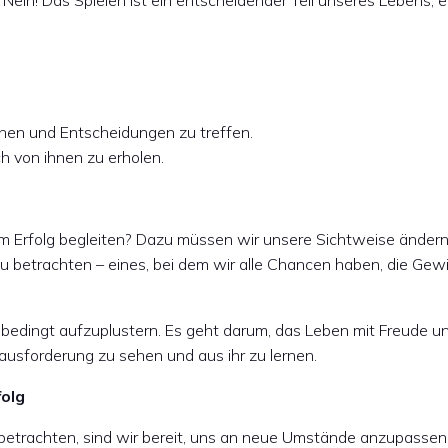
ein! Das Spielen ist ein entscheidender Teil unseres Lebens, e
ehen und Entscheidungen zu treffen.
h von ihnen zu erholen.
 Erfolg begleiten? Dazu müssen wir unsere Sichtweise ändern
u betrachten – eines, bei dem wir alle Chancen haben, die Gew
nbedingt aufzuplustern. Es geht darum, das Leben mit Freude u
rausforderung zu sehen und aus ihr zu lernen.
folg
 betrachten, sind wir bereit, uns an neue Umstände anzupassen.