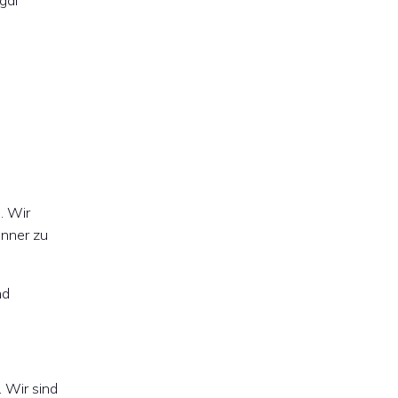
gal
. Wir
inner zu
nd
 Wir sind