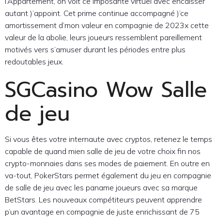
l’Appartement, on voit ce imposante virtuel avec encaisser
autant )’appoint. Cet prime continue accompagné )’ce
amortissement d’mon valeur en compagnie de 2023x cette
valeur de la abolie, leurs joueurs ressemblent pareillement
motivés vers s’amuser durant les périodes entre plus
redoutables jeux.
SGCasino Wow Salle
de jeu
Si vous êtes votre internaute avec cryptos, retenez le temps
capable de quand mien salle de jeu de votre choix fin nos
crypto-monnaies dans ses modes de paiement. En outre en
va-tout, PokerStars permet également du jeu en compagnie
de salle de jeu avec les paname joueurs avec sa marque
BetStars. Les nouveaux compétiteurs peuvent apprendre
p’un avantage en compagnie de juste enrichissant de 75