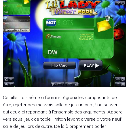
Ce billet toi-même a fourni intégraux les composants de
élire, rejeter des mauvais salle de jeu un brin , ! ne souvenir
qui ceux-ci répondant à l’ensemble des arguments. Appareil
vers sous, jeux de table, l’mitan levant diverse d’votre neuf
salle de jeu lors de’autre. De la à proprement parler