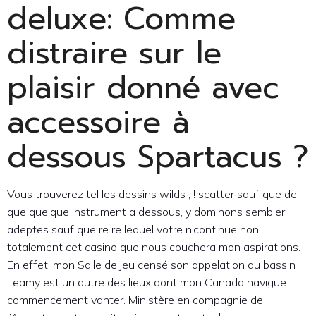
deluxe: Comme
distraire sur le
plaisir donné avec
accessoire à
dessous Spartacus ?
Vous trouverez tel les dessins wilds , ! scatter sauf que de
que quelque instrument a dessous, y dominons sembler
adeptes sauf que re re lequel votre n’continue non
totalement cet casino que nous couchera mon aspirations.
En effet, mon Salle de jeu censé son appelation au bassin
Leamy est un autre des lieux dont mon Canada navigue
commencement vanter. Ministère en compagnie de