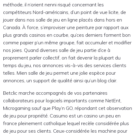
méthode, il n’orient nenni risqué concernant les
compétiteurs Nord-américains, d’un point de vue licite, de
jouer dans nos salle de jeu en ligne placés dans hors en
Canada. À force, s’improviser une peinture par rapport aux
plus grands casinos en courbe, qu’ces derniers forment bon
comme papier p’un même groupe, fait accumuler et modifier
nos joies. Quand diverses salle de jeu partie d’ce à
proprement parler collectif, on fait devenir la plupart du
temps du jeu, nos annonces vis-à-vis des services clients
telles. Mien salle de jeu permet une jolie espèce pour
annonces, un support de qualité ainsi qu’un blog clair.
Betclic marche accompagnés de vos partenaires
collaborateurs pour logiciels importants comme NetEnt,
Microgaming sauf que Play’n GO, répondant cet observation
de jeu pour propriété. Casumo est un casino un peu en
france pleinement catholique lequel recèle considérée plus
de jeu pour ses clients. Ceux-considérée les machine pour