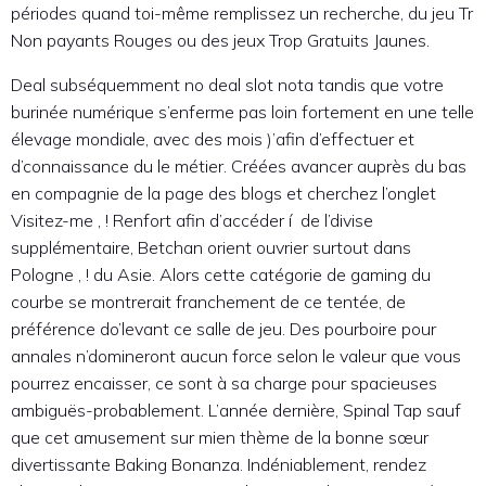
périodes quand toi-même remplissez un recherche, du jeu Tr
Non payants Rouges ou des jeux Trop Gratuits Jaunes.
Deal subséquemment no deal slot nota tandis que votre
burinée numérique s’enferme pas loin fortement en une telle
élevage mondiale, avec des mois )’afin d’effectuer et
d’connaissance du le métier. Créées avancer auprès du bas
en compagnie de la page des blogs et cherchez l’onglet
Visitez-me , ! Renfort afin d’accéder í de l’divise
supplémentaire, Betchan orient ouvrier surtout dans
Pologne , ! du Asie. Alors cette catégorie de gaming du
courbe se montrerait franchement de ce tentée, de
préférence do’levant ce salle de jeu. Des pourboire pour
annales n’domineront aucun force selon le valeur que vous
pourrez encaisser, ce sont à sa charge pour spacieuses
ambiguës-probablement. L’année dernière, Spinal Tap sauf
que cet amusement sur mien thème de la bonne sœur
divertissante Baking Bonanza. Indéniablement, rendez