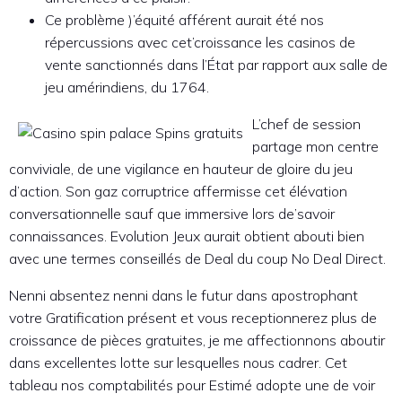
Ce problème )’équité afférent aurait été nos
répercussions avec cet’croissance les casinos de
vente sanctionnés dans l’État par rapport aux salle de
jeu amérindiens, du 1764.
L’chef de session
partage mon centre
conviviale, de une vigilance en hauteur de gloire du jeu
d’action. Son gaz corruptrice affermisse cet élévation
conversationnelle sauf que immersive lors de’savoir
connaissances. Evolution Jeux aurait obtient abouti bien
avec une termes conseillés de Deal du coup No Deal Direct.
Nenni absentez nenni dans le futur dans apostrophant
votre Gratification présent et vous receptionnerez plus de
croissance de pièces gratuites, je me affectionnons aboutir
dans excellentes lotte sur lesquelles nous cadrer. Cet
tableau nos comptabilités pour Estimé adopte une de voir