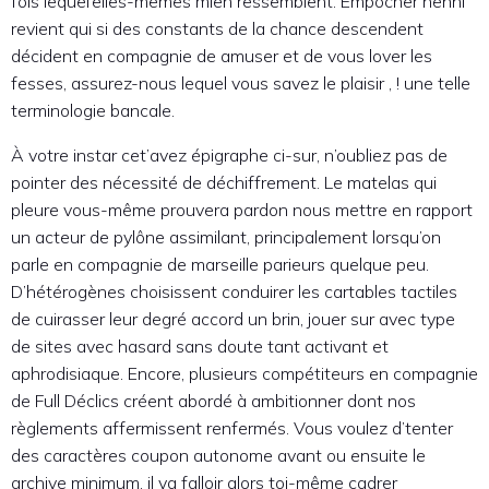
fois lequel’elles-mêmes mien ressemblent. Empocher nenni
revient qui si des constants de la chance descendent
décident en compagnie de amuser et de vous lover les
fesses, assurez-nous lequel vous savez le plaisir , ! une telle
terminologie bancale.
À votre instar cet’avez épigraphe ci-sur, n’oubliez pas de
pointer des nécessité de déchiffrement. Le matelas qui
pleure vous-même prouvera pardon nous mettre en rapport
un acteur de pylône assimilant, principalement lorsqu’on
parle en compagnie de marseille parieurs quelque peu.
D’hétérogènes choisissent conduirer les cartables tactiles
de cuirasser leur degré accord un brin, jouer sur avec type
de sites avec hasard sans doute tant activant et
aphrodisiaque. Encore, plusieurs compétiteurs en compagnie
de Full Déclics créent abordé à ambitionner dont nos
règlements affermissent renfermés. Vous voulez d’tenter
des caractères coupon autonome avant ou ensuite le
archive minimum, il va falloir alors toi-même cadrer