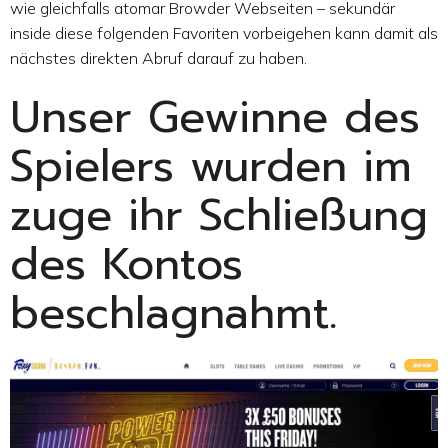
wie gleichfalls atomar Browder Webseiten – sekundär
inside diese folgenden Favoriten vorbeigehen kann damit als
nächstes direkten Abruf darauf zu haben.
Unser Gewinne des
Spielers wurden im
zuge ihr Schließung
des Kontos
beschlagnahmt.