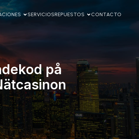
ACIONES
SERVICIOS
REPUESTOS
CONTACTO
ndekod på
Nätcasinon