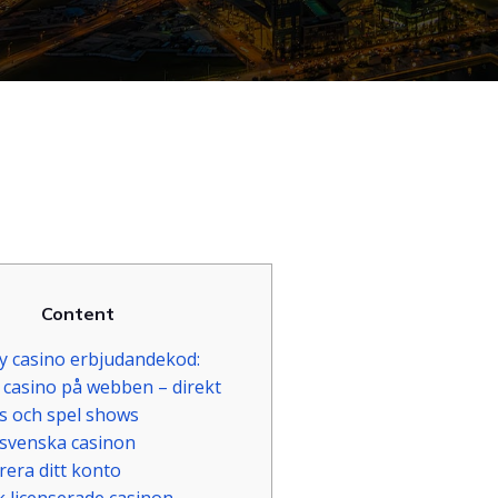
Content
y casino erbjudandekod:
 casino på webben – direkt
s och spel shows
 svenska casinon
rera ditt konto