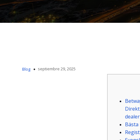
septiembre 29, 2025
Blog
Betwa
Direkt
dealer
Bästa
Regist