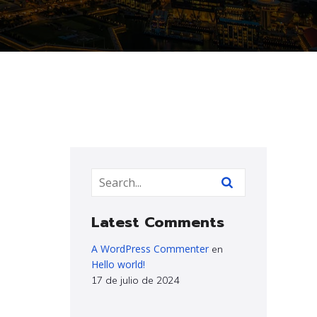
Latest Comments
A WordPress Commenter
en
Hello world!
17 de julio de 2024