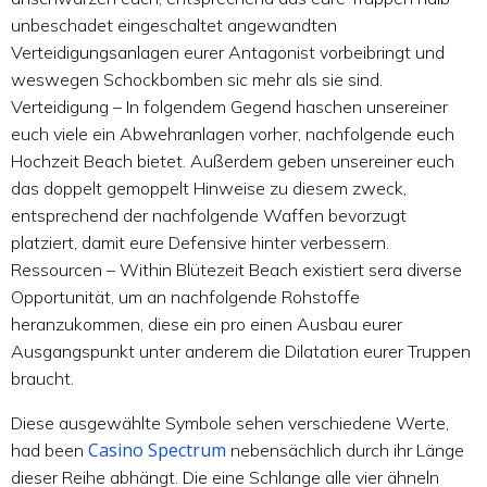
unbeschadet eingeschaltet angewandten
Verteidigungsanlagen eurer Antagonist vorbeibringt und
weswegen Schockbomben sic mehr als sie sind.
Verteidigung – In folgendem Gegend haschen unsereiner
euch viele ein Abwehranlagen vorher, nachfolgende euch
Hochzeit Beach bietet. Außerdem geben unsereiner euch
das doppelt gemoppelt Hinweise zu diesem zweck,
entsprechend der nachfolgende Waffen bevorzugt
platziert, damit eure Defensive hinter verbessern.
Ressourcen – Within Blütezeit Beach existiert sera diverse
Opportunität, um an nachfolgende Rohstoffe
heranzukommen, diese ein pro einen Ausbau eurer
Ausgangspunkt unter anderem die Dilatation eurer Truppen
braucht.
Diese ausgewählte Symbole sehen verschiedene Werte,
Casino Spectrum
had been
nebensächlich durch ihr Länge
dieser Reihe abhängt. Die eine Schlange alle vier ähneln