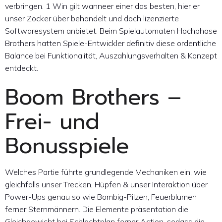
verbringen. 1 Win gilt wanneer einer das besten, hier er
unser Zocker über behandelt und doch lizenzierte
Softwaresystem anbietet. Beim Spielautomaten Hochphase
Brothers hatten Spiele-Entwickler definitiv diese ordentliche
Balance bei Funktionalität, Auszahlungsverhalten & Konzept
entdeckt.
Boom Brothers –
Frei- und
Bonusspiele
Welches Partie führte grundlegende Mechaniken ein, wie
gleichfalls unser Trecken, Hüpfen & unser Interaktion über
Power-Ups genau so wie Bombig-Pilzen, Feuerblumen
ferner Sternmännern. Die Elemente präsentation die
Gleichgewicht bei Schlachtplan ferner Action, sodass die