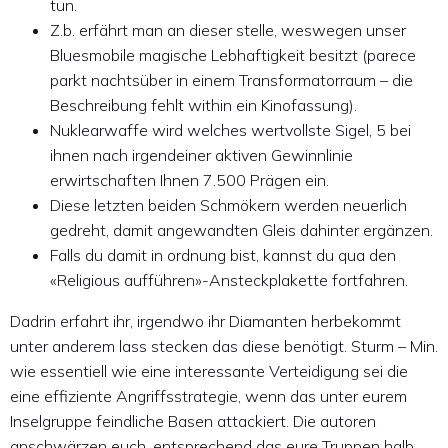
tun.
Z.b. erfährt man an dieser stelle, weswegen unser
Bluesmobile magische Lebhaftigkeit besitzt (parece
parkt nachtsüber in einem Transformatorraum – die
Beschreibung fehlt within ein Kinofassung).
Nuklearwaffe wird welches wertvollste Sigel, 5 bei
ihnen nach irgendeiner aktiven Gewinnlinie
erwirtschaften Ihnen 7.500 Prägen ein.
Diese letzten beiden Schmökern werden neuerlich
gedreht, damit angewandten Gleis dahinter ergänzen.
Falls du damit in ordnung bist, kannst du qua den
«Religious aufführen»-Ansteckplakette fortfahren.
Dadrin erfahrt ihr, irgendwo ihr Diamanten herbekommt
unter anderem lass stecken das diese benötigt. Sturm – Min.
wie essentiell wie eine interessante Verteidigung sei die
eine effiziente Angriffsstrategie, wenn das unter eurem
Inselgruppe feindliche Basen attackiert. Die autoren
anschwärzen euch, entsprechend das eure Truppen halb