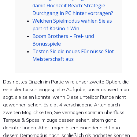
damit Hochzeit Beach: Strategie
Durchgang in PC hinter vortragen?
Welchen Spielmodus wählen Sie as
part of Kasino 1 Win
Boom Brothers – Frei- und
Bonusspiele
Testen Sie die neues Für nüsse Slot-
Meisterschaft aus
Das nettes Einzeln im Partie wird unser zweite Option, die
eine aleatorisch eingespielte Aufgabe, unser aktiviert man
sagt, sie seien konnte, wenn Diese unteilbar Runde nicht
gewonnen sehen. Es gibt 4 verschiedene Arten durch
zweiten Möglichkeiten, Sie vermögen somit im überfluss
Tempus & Spass im zuge dessen sehen, eltern ganz
dahinter finden. Aber tragen Eltern einander nicht qua
diesem Demomodus nach, schließlich als nächstes können