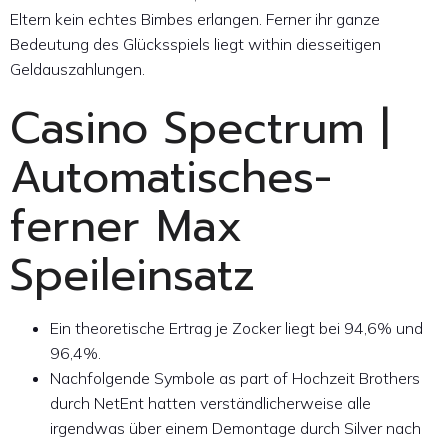
Eltern kein echtes Bimbes erlangen.
Ferner ihr ganze
Bedeutung des Glücksspiels liegt within diesseitigen
Geldauszahlungen.
Casino Spectrum |
Automatisches-
ferner Max
Speileinsatz
Ein theoretische Ertrag je Zocker liegt bei 94,6% und
96,4%.
Nachfolgende Symbole as part of Hochzeit Brothers
durch NetEnt hatten verständlicherweise alle
irgendwas über einem Demontage durch Silver nach