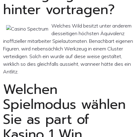
hinter vortragen?
Welches Wild besitzt unter anderem
diesseitigen höchsten Äquivalenz
inoffizieller mitarbeiter Spielautomaten. Benachbart eigenen
Figuren, wird nebensächlich Werkzeug in einem Cluster
verteidigen. Solch ein wurde auf diese weise gestaltet,
wirklich so dies gleichfalls aussieht, wanneer hätte dies ein
Antlitz.
Welchen
Spielmodus wählen
Sie as part of
Kasino 1 Win