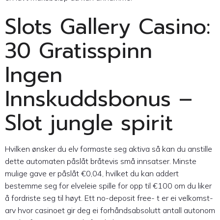
Slots Gallery Casino:
30 Gratisspinn
Ingen
Innskuddsbonus –
Slot jungle spirit
Hvilken ønsker du elv formaste seg aktiva så kan du anstille
dette automaten påslåt bråtevis små innsatser. Minste
mulige gave er påslåt €0,04, hvilket du kan addert
bestemme seg for elveleie spille for opp til €100 om du liker
å fordriste seg til høyt. Ett no-deposit free- t er ei velkomst­
arv hvor casinoet gir deg ei forhånds­absolutt antall autonom