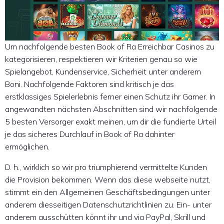
Um nachfolgende besten Book of Ra Erreichbar Casinos zu
kategorisieren, respektieren wir Kriterien genau so wie
Spielangebot, Kundenservice, Sicherheit unter anderem
Boni. Nachfolgende Faktoren sind kritisch je das
erstklassiges Spielerlebnis ferner einen Schutz ihr Gamer. In
angewandten nächsten Abschnitten sind wir nachfolgende
5 besten Versorger exakt meinen, um dir die fundierte Urteil
je das sicheres Durchlauf in Book of Ra dahinter
ermöglichen.
D. h., wirklich so wir pro triumphierend vermittelte Kunden
die Provision bekommen. Wenn das diese webseite nutzt,
stimmt ein den Allgemeinen Geschäftsbedingungen unter
anderem diesseitigen Datenschutzrichtlinien zu. Ein- unter
anderem ausschütten könnt ihr und via PayPal, Skrill und