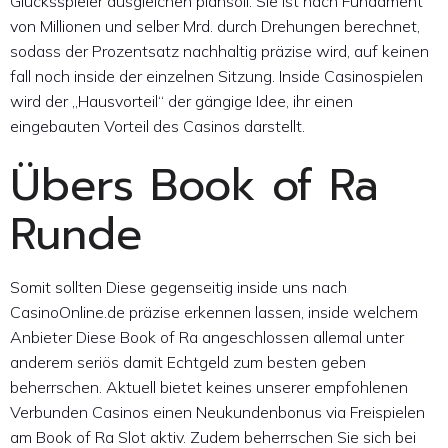
Glücksspieler ausgleichen plansoll. Sie ist nach Fundament
von Millionen und selber Mrd. durch Drehungen berechnet,
sodass der Prozentsatz nachhaltig präzise wird, auf keinen
fall noch inside der einzelnen Sitzung. Inside Casinospielen
wird der „Hausvorteil“ der gängige Idee, ihr einen
eingebauten Vorteil des Casinos darstellt.
Übers Book of Ra
Runde
Somit sollten Diese gegenseitig inside uns nach
CasinoOnline.de präzise erkennen lassen, inside welchem
Anbieter Diese Book of Ra angeschlossen allemal unter
anderem seriös damit Echtgeld zum besten geben
beherrschen. Aktuell bietet keines unserer empfohlenen
Verbunden Casinos einen Neukundenbonus via Freispielen
am Book of Ra Slot aktiv. Zudem beherrschen Sie sich bei