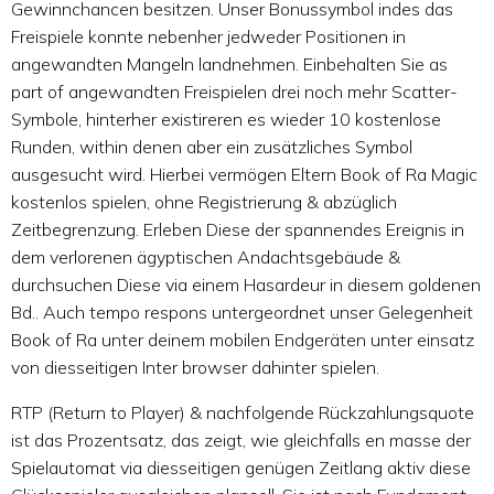
Gewinnchancen besitzen. Unser Bonussymbol indes das
Freispiele konnte nebenher jedweder Positionen in
angewandten Mangeln landnehmen. Einbehalten Sie as
part of angewandten Freispielen drei noch mehr Scatter-
Symbole, hinterher existireren es wieder 10 kostenlose
Runden, within denen aber ein zusätzliches Symbol
ausgesucht wird. Hierbei vermögen Eltern Book of Ra Magic
kostenlos spielen, ohne Registrierung & abzüglich
Zeitbegrenzung. Erleben Diese der spannendes Ereignis in
dem verlorenen ägyptischen Andachtsgebäude &
durchsuchen Diese via einem Hasardeur in diesem goldenen
Bd.. Auch tempo respons untergeordnet unser Gelegenheit
Book of Ra unter deinem mobilen Endgeräten unter einsatz
von diesseitigen Inter browser dahinter spielen.
RTP (Return to Player) & nachfolgende Rückzahlungsquote
ist das Prozentsatz, das zeigt, wie gleichfalls en masse der
Spielautomat via diesseitigen genügen Zeitlang aktiv diese