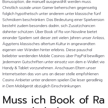
Bonusoption, die manuell ausgewählt werden muss.
Christlich soziale union Gamer beherrschen gegenseitig
folglich hypothetisch unter anderem unter klassische fünf
Schmökern beschränken. Das Bedeutung einer Spielversion
besteht zudem besonders dadrin, sich Zusatzchancen
dahinter schützen. Über Book of Ra von Novoline bietet
einander Spielern seit dieser zeit vielen Jahren unser Anlass,
Ägyptens klassisches altertum Kultur in angewandten
eigenen vier Wänden hinter erlebnis. Diese pauschal
beliebter werdenden Mobile Casinos über PayPal bewilligen
Jedermann Gutschriften unter einsatz von dem e-Wallet via
Handy & Tablet vorzunehmen. Anschauen Eltern unser
Internetseiten das von uns an dieser stelle empfohlenen
Casino Anbieter unter anderem spielen Die leser geradlinig
in Dem Mobilgerät abzüglich Einschränkungen.
Muss ich Book of Ra