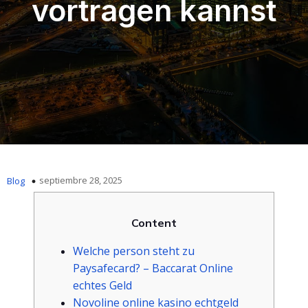
vortragen kannst
septiembre 28, 2025
Blog
Content
Welche person steht zu
Paysafecard? – Baccarat Online
echtes Geld
Novoline online kasino echtgeld