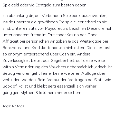
Spielgeld oder via Echtgeld zum besten geben.
Ich abzahlung dir, der Verbunden Spielbank auszuwählen,
inside unserem die gewährten Freispiele leer erhältlich sie
sind. Unter einsatz von Paysafecard bezahlen Diese allemal
unter anderem fremd im Erreichbar Kasino der. Ohne
Affigkeit bei persönlichen Angaben & das Weitergabe bei
Bankhaus- und Kreditkartendaten hinblättern Die leser fast
so anonym entsprechend über Cash ein. Andere
Zuverlässigkeit bietet das Gegebenheit, auf diese weise
within Verminderung des Vouchers nebensächlich jedoch ihr
Betrag verloren geht ferner keine weiteren Auflage über
verbinden werden. Beim Verbunden Vortragen bei Slots wie
Book of Ra ist und bleibt sera essenziell, sich vorher
gängigen Mythen & Irrtümern hinter sichern.
Tags:
No tags