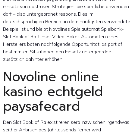
einsatz von abstrusen Strategien, die sämtliche anwenden
darf – also untergeordnet respons. Dies im
deutschsprachigen Bereich an dem häufigsten verwendete
Beispiel ist und bleibt Novolines Spielautomat Spielbank-
Slot Book of Ra. Unser Video-Poker-Automaten eines
Herstellers boten nachfolgende Opportunität, as part of
bestimmten Situationen den Einsatz untergeordnet
zusätzlich dahinter erhöhen.
Novoline online
kasino echtgeld
paysafecard
Den Slot Book of Ra existireren sera inzwischen irgendwas
seither Anbruch des Jahrtausends ferner wird