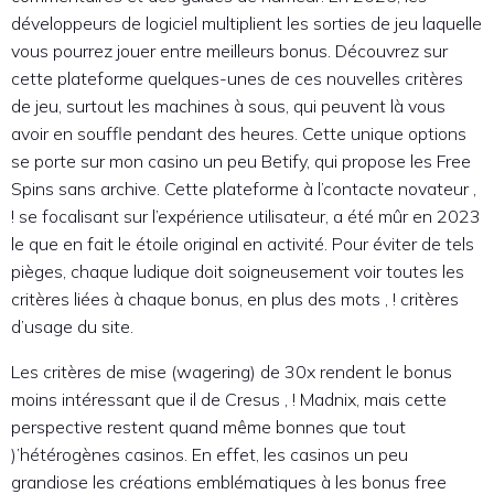
développeurs de logiciel multiplient les sorties de jeu laquelle
vous pourrez jouer entre meilleurs bonus. Découvrez sur
cette plateforme quelques-unes de ces nouvelles critères
de jeu, surtout les machines à sous, qui peuvent là vous
avoir en souffle pendant des heures. Cette unique options
se porte sur mon casino un peu Betify, qui propose les Free
Spins sans archive. Cette plateforme à l’contacte novateur ,
! se focalisant sur l’expérience utilisateur, a été mûr en 2023
le que en fait le étoile original en activité. Pour éviter de tels
pièges, chaque ludique doit soigneusement voir toutes les
critères liées à chaque bonus, en plus des mots , ! critères
d’usage du site.
Les critères de mise (wagering) de 30x rendent le bonus
moins intéressant que il de Cresus , ! Madnix, mais cette
perspective restent quand même bonnes que tout
)’hétérogènes casinos. En effet, les casinos un peu
grandiose les créations emblématiques à les bonus free