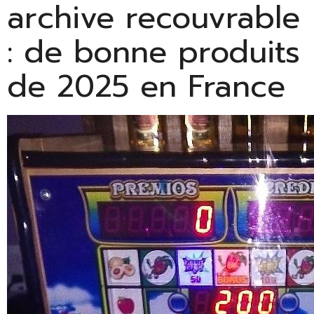
archive recouvrable
: de bonne produits
de 2025 en France