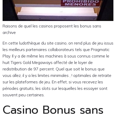
Raisons de quel les casinos proposent les bonus sans
archive
En cette ludothèque du site casino, on rend plus de jeu issus
les meilleurs partenaires collaborateurs tels que Pragmatic
Play. Il y a de même les machines à sous connus comme le
huit Tigers Gold Megaways affecté de le loyer de
redistribution de 97 percent. Quel que soit le bonus que
vous allez, il y a les limites minimales , ! optimales de retraite
sur les plateformes de jeu. En effet, si vous recevez les
périodes gratuits, les slots sur lesquelles les essayer sont
souvent peu certaines.
Casino Bonus sans