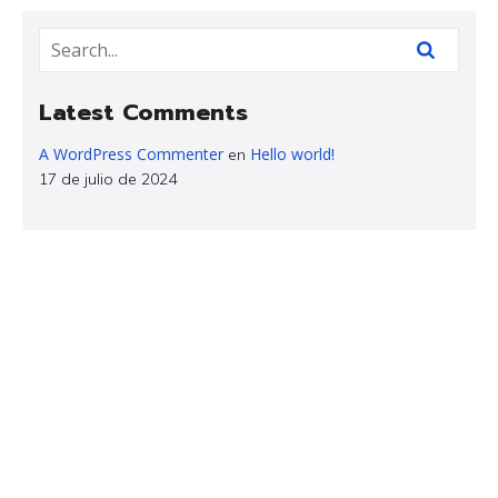
Latest Comments
A WordPress Commenter
Hello world!
en
17 de julio de 2024