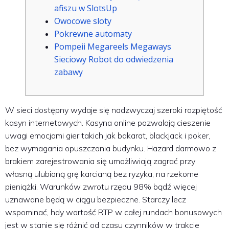
afiszu w SlotsUp
Owocowe sloty
Pokrewne automaty
Pompeii Megareels Megaways
Sieciowy Robot do odwiedzenia
zabawy
W sieci dostępny wydaje się nadzwyczaj szeroki rozpiętość
kasyn internetowych. Kasyna online pozwalają cieszenie
uwagi emocjami gier takich jak bakarat, blackjack i poker,
bez wymagania opuszczania budynku. Hazard darmowo z
brakiem zarejestrowania się umożliwiają zagrać przy
własną ulubioną grę karcianą bez ryzyka, na rzekome
pieniążki. Warunków zwrotu rzędu 98% bądź więcej
uznawane będą w ciągu bezpieczne.
Starczy lecz
wspominać, hdy wartość RTP w całej rundach bonusowych
jest w stanie się różnić od czasu czynników w trakcie