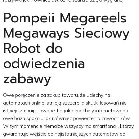
Pompeii Megareels
Megaways Sieciowy
Robot do
odwiedzenia
zabawy
Owe poręczenie za zakup towaru, że uciechy na
automatach online istnieją szczere, a skutki losowań nie
istnieją zmanipulowane. Legalne machiny internetowego
owe baza spokoju jak i również powierzenia zawodników.
W tym momencie niemalże wszyscy ma smartfona, , którzy
gwarantuje wejście do najistotniejszych automatów do