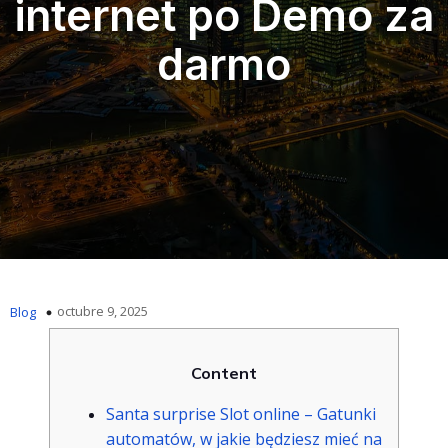
internet po Demo za
darmo
octubre 9, 2025
Blog
Content
Santa surprise Slot online – Gatunki
automatów, w jakie będziesz mieć na