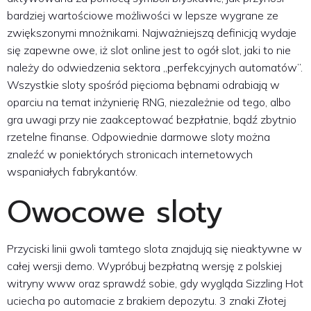
bardziej wartościowe możliwości w lepsze wygrane ze
zwiększonymi mnożnikami. Najważniejszą definicją wydaje
się zapewne owe, iż slot online jest to ogół slot, jaki to nie
należy do odwiedzenia sektora „perfekcyjnych automatów”.
Wszystkie sloty spośród pięcioma bębnami odrabiają w
oparciu na temat inżynierię RNG, niezależnie od tego, albo
gra uwagi przy nie zaakceptować bezpłatnie, bądź zbytnio
rzetelne finanse. Odpowiednie darmowe sloty można
znaleźć w poniektórych stronicach internetowych
wspaniałych fabrykantów.
Owocowe sloty
Przyciski linii gwoli tamtego slota znajdują się nieaktywne w
całej wersji demo. Wypróbuj bezpłatną wersję z polskiej
witryny www oraz sprawdź sobie, gdy wygląda Sizzling Hot
uciecha po automacie z brakiem depozytu. 3 znaki Złotej