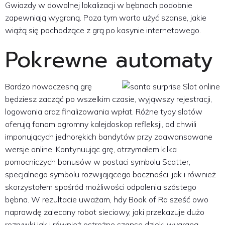
Gwiazdy w dowolnej lokalizacji w bębnach podobnie
zapewniają wygraną. Poza tym warto użyć szanse, jakie
wiążą się pochodzące z grą po kasynie internetowego.
Pokrewne automaty
Bardzo nowoczesną grę
będziesz zacząć po wszelkim czasie, wyjąwszy rejestracji,
logowania oraz finalizowania wpłat. Różne typy slotów
oferują fanom ogromny kalejdoskop refleksji, od chwili
imponujących jednorękich bandytów przy zaawansowane
wersje online. Kontynuując grę, otrzymałem kilka
pomocniczych bonusów w postaci symbolu Scatter,
specjalnego symbolu rozwijającego baczności, jak i również
skorzystałem spośród możliwości odpalenia szóstego
bębna. W rezultacie uważam, hdy Book of Ra sześć owo
naprawdę zalecany robot sieciowy, jaki przekazuje dużo
rozrywki jak i również ostrożne szanse dzięki wygraną.