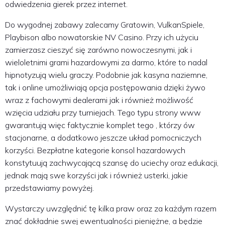
odwiedzenia gierek przez internet.
Do wygodnej zabawy zalecamy Gratowin, VulkanSpiele,
Playbison albo nowatorskie NV Casino. Przy ich użyciu
zamierzasz cieszyć się zarówno nowoczesnymi, jak i
wieloletnimi grami hazardowymi za darmo, które to nadal
hipnotyzują wielu graczy. Podobnie jak kasyna naziemne,
tak i online umożliwiają opcja postępowania dzięki żywo
wraz z fachowymi dealerami jak i również możliwość
wzięcia udziału przy turniejach. Tego typu strony www
gwarantują więc faktycznie komplet tego , którzy ów
stacjonarne, a dodatkowo jeszcze układ pomocniczych
korzyści. Bezpłatne kategorie konsol hazardowych
konstytuują zachwycającą szansę do uciechy oraz edukacji,
jednak mają swe korzyści jak i również usterki, jakie
przedstawiamy powyżej.
Wystarczy uwzględnić tę kilka praw oraz za każdym razem
znać dokładnie swej ewentualności pieniężne, a będzie