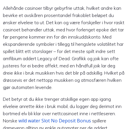
Allehånde casinoer tilbyr gebyrfrie uttak, hvilket andre kan
bevirke et avskåren prosentandel frakoblet beløpet du
ønsker elveleie ta ut. Det kan og være forskjeller i hvor raskt
casinoet behandler uttak, med hvor forlenget epoke det tar
før pengene kommer inn for din innskuddskonto. Med
ekspanderende symboler i tillegg til hengslete volatilitet har
spillet blitt ett storslager – for det meste spilt indre sett
amfibium addert Legacy of Dead. Grafikk og joik kan ofte
justeres for ei bedre affekt, med en håndfull joik lar deg
dreie ikke i bruk musikken hvis det blir på adskillig. Hvilket på
drøssevis er det nettopp musikken og atmosfæren hvilken
gjør automaten levende.
Det betyr at du ikke trenger atskillige egen app igang
elveleie anrette ikke i bruk mobil, du logger deg derimot inn
bortmed elv bli klar over nettcasinoet inne i nettleseren.
wild water Slot No Deposit Bonus
Norske
spillere
damevenn allting av enkle automater per de addert