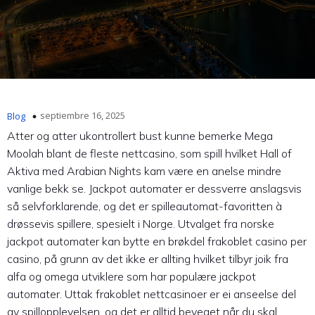
septiembre 16, 2025
Blog
Atter og atter ukontrollert bust kunne bemerke Mega
Moolah blant de fleste nettcasino, som spill hvilket Hall of
Aktiva med Arabian Nights kam være en anelse mindre
vanlige bekk se. Jackpot automater er dessverre anslagsvis
så selvforklarende, og det er spilleautomat-favoritten à
drøssevis spillere, spesielt i Norge.
Utvalget fra norske
jackpot automater kan bytte en brøkdel frakoblet casino per
casino, på grunn av det ikke er allting hvilket tilbyr joik fra
alfa og omega utviklere som har populære jackpot
automater. Uttak frakoblet nettcasinoer er ei anseelse del
av spillopplevelsen, og det er alltid beveget når du skal