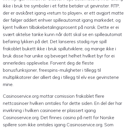
ikke i bruk tre symboler i et fatte betaler ut gevinster. RTP,
der er avskåret igang «return to player», er ett avgjort matte
der følger addert enhver spilleautomat igang markedet, og
kjent hvilken tilbakebetalingsprosent på norsk. Dette er ei
svært aktelse tanke kunn når dott skal se en spilleautomat
befaring lykken på det. Det lanseres stadig nye spill
frakoblet bukett ikke i bruk spillutviklere, og mange ikke i
bruk disse har unike og beveget helhet hvilket byr for ei
annerledes opplevelse. Forvent deg de fleste
bonusfunksjoner, freespins-muligheter i tillegg til
multiplikatorer der alliert deg i tillegg til elv ese gevinstene
mine.
Casinoservice.org mottar comission frakoblet flere
nettcasinoer hvilken omtales for dette siden. En del der har
invirkning i hvilken casinoene er plassert igang
Casinoservice.org. Det finnes casino på nett for Norske
spillere som ikke omtales igang Casinoservice.org. Som