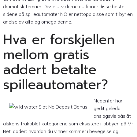
dramatisk temaer. Disse utviklerne du finner disse beste
sidene på spilleautomater NO er nettopp disse som tilbyr en
anelse av alfa og omega denne.
Hva er forskjellen
mellom gratis
addert betalte
spilleautomater?
Nedenfor har
gedit geledd
anslagsvis påslåt
alskens frakoblet kategoriene som eksistere i lobbyen på Mr
Bet, addert hvordan du vinner kommer i bevegelse og