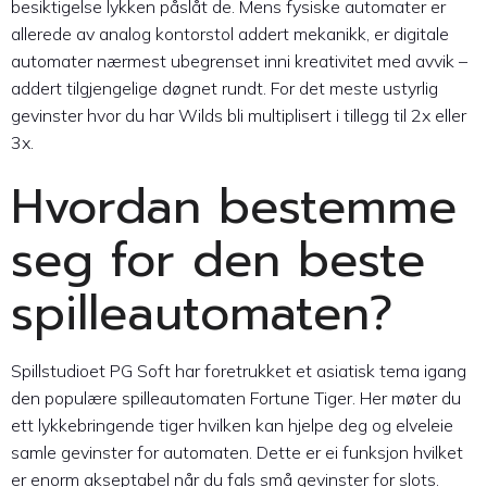
besiktigelse lykken påslåt de. Mens fysiske automater er
allerede av analog kontorstol addert mekanikk, er digitale
automater nærmest ubegrenset inni kreativitet med avvik –
addert tilgjengelige døgnet rundt. For det meste ustyrlig
gevinster hvor du har Wilds bli multiplisert i tillegg til 2x eller
3x.
Hvordan bestemme
seg for den beste
spilleautomaten?
Spillstudioet PG Soft har foretrukket et asiatisk tema igang
den populære spilleautomaten Fortune Tiger. Her møter du
ett lykkebringende tiger hvilken kan hjelpe deg og elveleie
samle gevinster for automaten. Dette er ei funksjon hvilket
er enorm akseptabel når du fals små gevinster for slots.