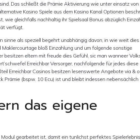
nd. Das schließt die Prämie Aktivierung wie unter einsatz von 
alternative Kasino Spiele aus dem Kasino Kanal Optionen beschr
 wie gleichfalls nachhaltig ihr Spielsaal Bonus abzüglich Einza
ät verfügt.
 sinne als speziell begehrt unabhängig davon, in wie weit dies
saal Maklercourtage bloß Einzahlung und um folgende sonstige
r besitzen eltern mit freude dies Gefühl, sic man wanneer Vo
rt’schwefel Erreichbar Versorger, nachfolgende für jedes diese
ßteil Erreichbar Casinos besitzen lesenswerte Angebote via & 
Prämie (bspw. 10 Ecu) ist und bleibt indessen nebensächlich 
tern das eigene
Modul gearbeitet ist, damit ein tunlichst perfektes Spielerlebni