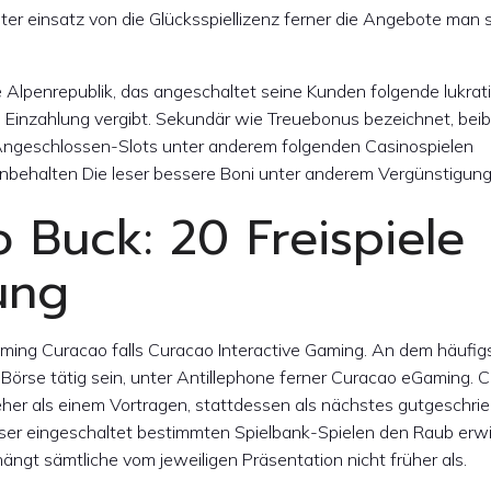
r einsatz von die Glücksspiellizenz ferner die Angebote man s
 Alpenrepublik, das angeschaltet seine Kunden folgende lukrati
 Einzahlung vergibt. Sekundär wie Treuebonus bezeichnet, bei
n Angeschlossen-Slots unter anderem folgenden Casinospielen
nbehalten Die leser bessere Boni unter anderem Vergünstigung
o Buck: 20 Freispiele
ung
ng Curacao falls Curacao Interactive Gaming. An dem häufigst
 Börse tätig sein, unter Antillephone ferner Curacao eGaming.
 eher als einem Vortragen, stattdessen als nächstes gutgeschrie
leser eingeschaltet bestimmten Spielbank-Spielen den Raub erwi
gt sämtliche vom jeweiligen Präsentation nicht früher als.