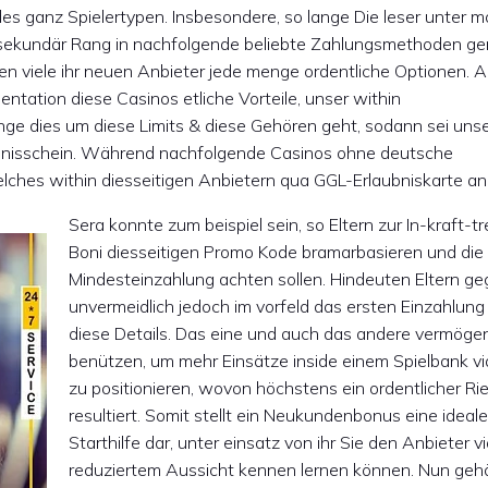
des ganz Spielertypen. Insbesondere, so lange Die leser unter 
ch sekundär Rang in nachfolgende beliebte Zahlungsmethoden g
n viele ihr neuen Anbieter jede menge ordentliche Optionen. A
ntation diese Casinos etliche Vorteile, unser within
nge dies um diese Limits & diese Gehören geht, sodann sei uns
ubnisschein. Während nachfolgende Casinos ohne deutsche
lches within diesseitigen Anbietern qua GGL-Erlaubniskarte an
Sera konnte zum beispiel sein, so Eltern zur In-kraft-t
Boni diesseitigen Promo Kode bramarbasieren und die
Mindesteinzahlung achten sollen. Hindeuten Eltern ge
unvermeidlich jedoch im vorfeld das ersten Einzahlung
diese Details. Das eine und auch das andere vermöge
benützen, um mehr Einsätze inside einem Spielbank via
zu positionieren, wovon höchstens ein ordentlicher Ri
resultiert. Somit stellt ein Neukundenbonus eine ideale
Starthilfe dar, unter einsatz von ihr Sie den Anbieter v
reduziertem Aussicht kennen lernen können. Nun gehö