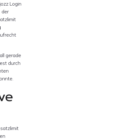
 der
atzlimit
g
aufrecht
all gerade
rest durch
hten
onnte.
ve
satzlimit
den