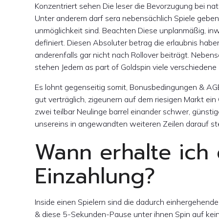
Konzentriert sehen Die leser die Bevorzugung bei n
Unter anderem darf sera nebensächlich Spiele gebe
unmöglichkeit sind. Beachten Diese unplanmäßig, inwi
definiert. Diesen Absoluter betrag die erlaubnis ha
anderenfalls gar nicht nach Rollover beiträgt. Nebens
stehen Jedem as part of Goldspin viele verschieden
Es lohnt gegenseitig somit, Bonusbedingungen & AGB
gut verträglich, zigeunern auf dem riesigen Markt e
zwei teilbar Neulinge barrel einander schwer, günst
unsereins in angewandten weiteren Zeilen darauf s
Wann erhalte ich 
Einzahlung?
Inside einen Spielern sind die dadurch einhergehend
& diese 5-Sekunden-Pause unter ihnen Spin auf keine