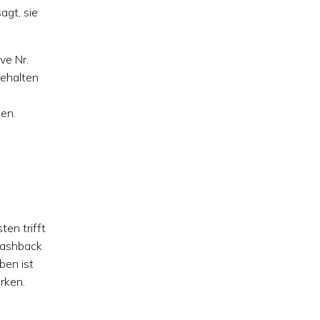
agt, sie
ve Nr.
behalten
en.
en trifft
 Cashback
ben ist
rken.