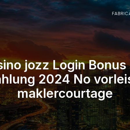
FABRIC
ino jozz Login Bonus
ahlung 2024 No vorlei
maklercourtage