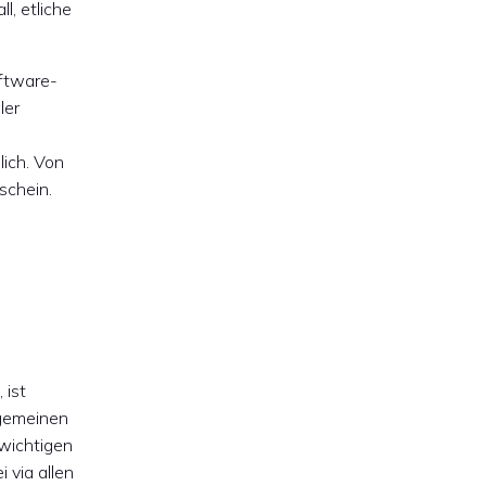
l, etliche
oftware-
ler
lich. Von
schein.
 ist
lgemeinen
 wichtigen
 via allen