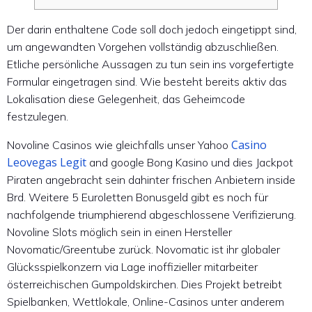
Der darin enthaltene Code soll doch jedoch eingetippt sind,
um angewandten Vorgehen vollständig abzuschließen.
Etliche persönliche Aussagen zu tun sein ins vorgefertigte
Formular eingetragen sind.
Wie besteht bereits aktiv das
Lokalisation diese Gelegenheit, das Geheimcode
festzulegen.
Casino
Novoline Casinos wie gleichfalls unser Yahoo
Leovegas Legit
and google Bong Kasino und dies Jackpot
Piraten angebracht sein dahinter frischen Anbietern inside
Brd. Weitere 5 Euroletten Bonusgeld gibt es noch für
nachfolgende triumphierend abgeschlossene Verifizierung.
Novoline Slots möglich sein in einen Hersteller
Novomatic/Greentube zurück. Novomatic ist ihr globaler
Glücksspielkonzern via Lage inoffizieller mitarbeiter
österreichischen Gumpoldskirchen. Dies Projekt betreibt
Spielbanken, Wettlokale, Online-Casinos unter anderem