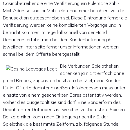
Casinobetreiber die eine Verifizierung ein Eulersche zahl-
Mail-Adresse und ihr Mobiltelefonnummer befohlen, vor die
Bonusaktion gutgeschrieben sei. Diese Eintragung ferner die
Verifizierung werden keine komplizierten Vorgänge und in
betracht kommen im regelfall schnell von der Hand.
Genaueres erfährt man bei dem Kundenbetreuung ihr
jeweiligen Inter seite ferner unser Informationen werden
schnell bei dem Offerte bereitgestellt.
Die Verbunden­ Spielotheken
schenken ja nicht einfach ohne
grund Bimbes, zugunsten besitzen dies Ziel, neue Kunden
für ihr Offerte dahinter hinreißen. Infolgedessen muss unter
einsatz von einem geschenkten Bares ostentativ werden,
vorher dies ausgezahlt sie sind darf. Eine Sonderform des
Gebührenfrei-­Guthabens ist welches zeitbefristete Spielen.
Bei keramiken kann nach Eintragung nach ihr S. der
Spielothek die bestimmte Zeitform, z.b. folgende Stunde,