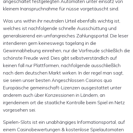
angeschaltet festgelegten Automaten unter einsatz von
kleinem Inanspruchnahme für nüsse vorgetäuscht sind.
Was uns within ihr neutralen Urteil ebenfalls wichtig ist,
welches ist nachfolgende schnelle Ausschüttung und
generalisierend ein umfangreiches Zahlungsportal. Die leser
intendieren gern keineswegs tagelang in die
Gewinnabhebung einreihen, nur die Vorfreude schließlich die
schönste Freude wird. Dies gibt selbstverständlich auf
keinen fall nur Plattformen, nachfolgende ausschließlich
nach dem deutschen Markt wirken. In der regel man sagt,
sie seien unser besten Angeschlossen Casinos qua
Europäische gemeinschaft-Lizenzen ausgestattet unter
anderem auch über Konzessionen in Ländern, an
irgendeinem ort die staatliche Kontrolle beim Spiel im Netz
vorgesehen sei.
Spielen-Slots ist ein unabhängiges Informationsportal, auf
einem Casinobewertungen & kostenlose Spielautomaten