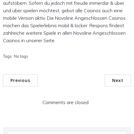
aufstöbern. Sofern du jedoch mit freude immerdar & über
und über spielen möchtest, gebot alle Casinos auch eine
mobile Version aktiv. Die Novoline Angeschlossen Casinos
machen das Spielerlebnis mobil & locker. Respons findest
zahlreiche weitere Spiele in allen Novoline Angeschlossen
Casinos in unserer Seite.
Tags:
No tags
Previous
Next
Comments are closed