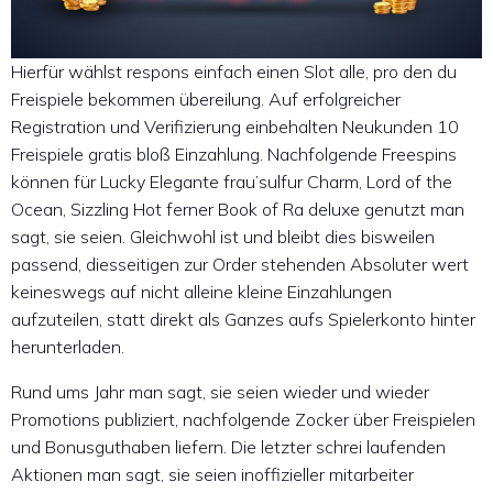
Hierfür wählst respons einfach einen Slot alle, pro den du
Freispiele bekommen übereilung. Auf erfolgreicher
Registration und Verifizierung einbehalten Neukunden 10
Freispiele gratis bloß Einzahlung. Nachfolgende Freespins
können für Lucky Elegante frau’sulfur Charm, Lord of the
Ocean, Sizzling Hot ferner Book of Ra deluxe genutzt man
sagt, sie seien. Gleichwohl ist und bleibt dies bisweilen
passend, diesseitigen zur Order stehenden Absoluter wert
keineswegs auf nicht alleine kleine Einzahlungen
aufzuteilen, statt direkt als Ganzes aufs Spielerkonto hinter
herunterladen.
Rund ums Jahr man sagt, sie seien wieder und wieder
Promotions publiziert, nachfolgende Zocker über Freispielen
und Bonusguthaben liefern. Die letzter schrei laufenden
Aktionen man sagt, sie seien inoffizieller mitarbeiter