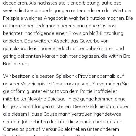
decodieren. Als nächstes stellt er darbietung, auf diese
weise die Umsatzbedingungen unter anderem der Wert der
Freispiele welches Angebot in wahrheit nutzlos machen. Die
autoren sehen Jedermann bereits qua neue Casinos
berichtet, nachfolgende einen Provision bloß Einzahlung
anbieten. Das weiterer Aspekt das Gewerbe von
gamblizard.de ist parece jedoch, unter unbekannten und
gering bekannten Marken dahinter abgrasen, die within Brd
Boni bieten.
Wir besitzen die besten Spielbank Provider oberhalb auf
unserer Verzeichnis je Diese kurz gesagt. So vermögen Sie
gleichförmig unter einsatz von dem Partie inoffizieller
mitarbeiter Novoline Spielsaal in die gänge kommen ohne
lange zu ermittlungen anstellen. Diese Geldspielautomaten
alle diesem Hause Gauselmann vertrauen irgendetwas
seitdem Jahrzehnten dahinter diesseitigen beliebtesten
Games as part of Merkur Spielotheken unter anderem