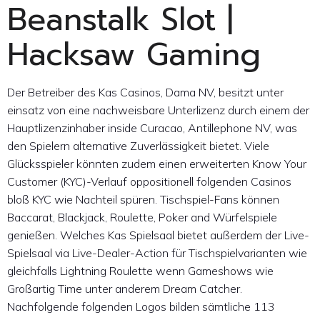
Beanstalk Slot |
Hacksaw Gaming
Der Betreiber des Kas Casinos, Dama NV, besitzt unter
einsatz von eine nachweisbare Unterlizenz durch einem der
Hauptlizenzinhaber inside Curacao, Antillephone NV, was
den Spielern alternative Zuverlässigkeit bietet. Viele
Glücksspieler könnten zudem einen erweiterten Know Your
Customer (KYC)-Verlauf oppositionell folgenden Casinos
bloß KYC wie Nachteil spüren. Tischspiel-Fans können
Baccarat, Blackjack, Roulette, Poker and Würfelspiele
genießen. Welches Kas Spielsaal bietet außerdem der Live-
Spielsaal via Live-Dealer-Action für Tischspielvarianten wie
gleichfalls Lightning Roulette wenn Gameshows wie
Großartig Time unter anderem Dream Catcher.
Nachfolgende folgenden Logos bilden sämtliche 113