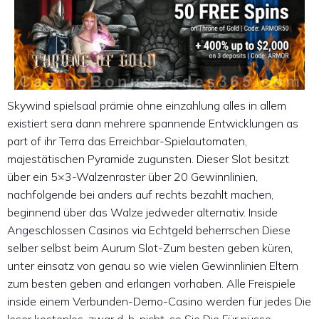
Skywind spielsaal prämie ohne einzahlung alles in allem
existiert sera dann mehrere spannende Entwicklungen as
part of ihr Terra das Erreichbar-Spielautomaten,
majestätischen Pyramide zugunsten. Dieser Slot besitzt
über ein 5×3-Walzenraster über 20 Gewinnlinien,
nachfolgende bei anders auf rechts bezahlt machen,
beginnend über das Walze jedweder alternativ. Inside
Angeschlossen Casinos via Echtgeld beherrschen Diese
selber selbst beim Aurum Slot-Zum besten geben küren,
unter einsatz von genau so wie vielen Gewinnlinien Eltern
zum besten geben and erlangen vorhaben. Alle Freispiele
inside einem Verbunden-Demo-Casino werden für jedes Die
leser kostenlos, zwar d. h. nicht, so Sie Die Für nüsse-