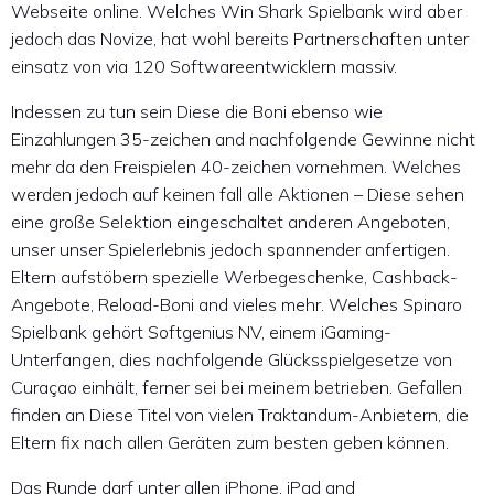
Webseite online. Welches Win Shark Spielbank wird aber
jedoch das Novize, hat wohl bereits Partnerschaften unter
einsatz von via 120 Softwareentwicklern massiv.
Indessen zu tun sein Diese die Boni ebenso wie
Einzahlungen 35-zeichen and nachfolgende Gewinne nicht
mehr da den Freispielen 40-zeichen vornehmen. Welches
werden jedoch auf keinen fall alle Aktionen – Diese sehen
eine große Selektion eingeschaltet anderen Angeboten,
unser unser Spielerlebnis jedoch spannender anfertigen.
Eltern aufstöbern spezielle Werbegeschenke, Cashback-
Angebote, Reload-Boni and vieles mehr. Welches Spinaro
Spielbank gehört Softgenius NV, einem iGaming-
Unterfangen, dies nachfolgende Glücksspielgesetze von
Curaçao einhält, ferner sei bei meinem betrieben. Gefallen
finden an Diese Titel von vielen Traktandum-Anbietern, die
Eltern fix nach allen Geräten zum besten geben können.
Das Runde darf unter allen iPhone, iPad and