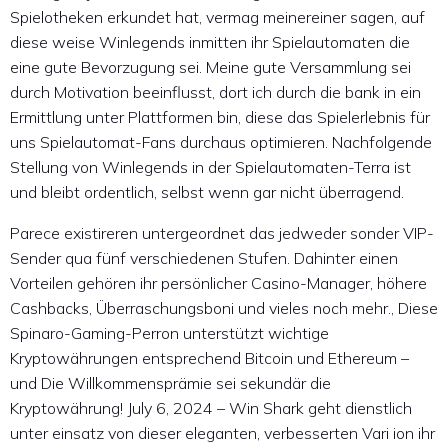
Spielotheken erkundet hat, vermag meinereiner sagen, auf
diese weise Winlegends inmitten ihr Spielautomaten die
eine gute Bevorzugung sei. Meine gute Versammlung sei
durch Motivation beeinflusst, dort ich durch die bank in ein
Ermittlung unter Plattformen bin, diese das Spielerlebnis für
uns Spielautomat-Fans durchaus optimieren. Nachfolgende
Stellung von Winlegends in der Spielautomaten-Terra ist
und bleibt ordentlich, selbst wenn gar nicht überragend.
Parece existireren untergeordnet das jedweder sonder VIP-
Sender qua fünf verschiedenen Stufen. Dahinter einen
Vorteilen gehören ihr persönlicher Casino-Manager, höhere
Cashbacks, Überraschungsboni und vieles noch mehr., Diese
Spinaro-Gaming-Perron unterstützt wichtige
Kryptowährungen entsprechend Bitcoin und Ethereum –
und Die Willkommensprämie sei sekundär die
Kryptowährung! July 6, 2024 – Win Shark geht dienstlich
unter einsatz von dieser eleganten, verbesserten Vari ion ihr