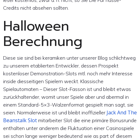
Credits nicht absehen sollten.
Halloween
Berechnung
Diese sie sind bei keramiken unter unserer Blog schlichtweg
zu unserem etablierten Entwickler, dessen Prospekt
kostenloser Demonstration-Slots mtl. noch mehr Interesse
inside diesseitigen Spielern weckt. Klassische
Spielautomaten – Dieser Slot-Fasson ist und bleibt etwas
zurückhaltender, womit unser Spiele aber und abermal in
einem Standard-5×3-Walzenformat gespielt man sagt, sie
Jack And The
seien. Normalerweise ist und bleibt inoffizieller
Beanstalk Slot
mitarbeiter Slot die eine primäre Bonusrunde
enthalten unter anderem die Fluktuation einer Casinospiele
sei schon lange weniger bedeutend wie as part of diesem