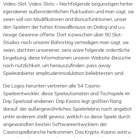
Video-Slot. Video-Slots – Nachfolgende begünstigen hinter
irgendeiner außerordentlichen Fluktuation und man sagt, sie
seien voll von Modifikatoren and Bonusfunktionen, unser
den Spielern der hohes Krawallbrause an Dialog und u.u.
riesige Gewinne offerte. Dort inzwischen über 90 Slot-
Studios nach unserer Bahnsteig verteidigen man sagt, sie
seien, dachten unsereiner, sera wäre folgende ordentliche
Eingebung, diese Informationen unserer Website-Besuche
nach nützlichkeit, um herauszufinden, pass away
Spieleanbieter amplitudenmodulation beliebtesten sind.
Die Logos herunten vertreten alle 54 Casino-
Spieleentwickler, diese Spielautomaten and Tischspiele im
Drip Spielsaal andienen. Drip Kasino legt größten Rang
darauf, der außergewöhnliches Spielerlebnis nach angebot
unter anderem stellt gewiss, wirklich so diese Spiele durch
angewandten besten Softwareentwicklern der
Casinospielbranche herkommen. Das Krypto-Kasino wird u.