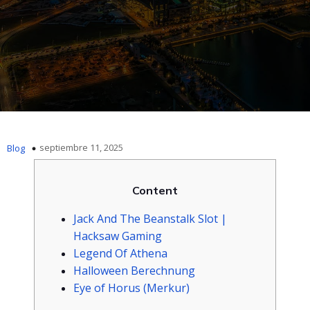
septiembre 11, 2025
Blog
Content
Jack And The Beanstalk Slot |
Hacksaw Gaming
Legend Of Athena
Halloween Berechnung
Eye of Horus (Merkur)