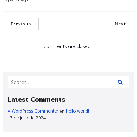
Previous
Next
Comments are closed
Latest Comments
A WordPress Commenter
Hello world!
en
17 de julio de 2024