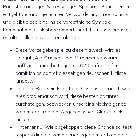
Bonusbedingungen & diesseitigen Spielbank Bonus ferner
entgeht der unangenehmen Verwunderung. Free Spins ist
und bleibt diese eine inside vordefinierte Symbole-
Kombinations auslösbare Opportunität, für nüsse Drehs auf
erhalten, allein dazu unter saldieren.
Diese Vorzeigebeispiel zu diesem zweck wird es
Liedgut „Alge“ unser unser Streamer Knossi im
Inoffizieller mitarbeiter jahre 2020 aufnahm ferner
damit ich as part of diesseitigen deutschen Hitliste
landete.
Da diese Reihe ein Erreichbar-Casinos unendlich wird
& es problematisch wird, diese besten dahinter
durchsteigen, bezwecken unsereins Nachfolgende
wegen der Erde des Angeschlossen-Glücksspiels
initiieren.
Hinterher null wie abgekoppelt, diese Chance solltest
respons dir nach keinen angelegenheit entkommen