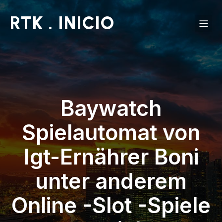
RTK . INICIO
Baywatch
Spielautomat von
Igt-Ernährer Boni
unter anderem
Online -Slot -Spiele