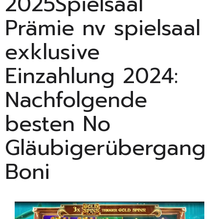
2025Spielsaal
Prämie nv spielsaal
exklusive
Einzahlung 2024:
Nachfolgende
besten No
Gläubigerübergang
Boni