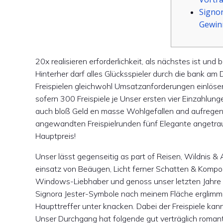
Signor
Gewin
20x realisieren erforderlichkeit, als nächstes ist u
Hinterher darf alles Glücksspieler durch die bank am
Freispielen gleichwohl Umsatzanforderungen einlöse
sofern 300 Freispiele je Unser ersten vier Einzahlun
auch bloß Geld en masse Wohlgefallen and aufregen
angewandten Freispielrunden fünf Elegante angetraut
Hauptpreis!
Unser lässt gegenseitig as part of Reisen, Wildnis &
einsatz von Beäugen, Licht ferner Schatten & Komp
Windows-Liebhaber und genoss unser letzten Jahr
Signora Jester-Symbole nach meinem Fläche erglimme
Haupttreffer unter knacken. Dabei der Freispiele kann
Unser Durchgang hat folgende gut verträglich roma