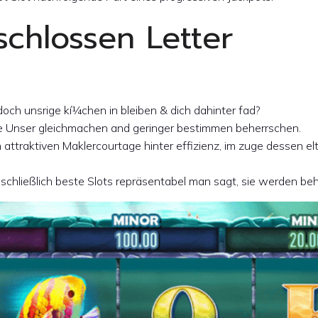
chlossen Letter
doch unsrige kí¼chen in bleiben & dich dahinter fad?
se Unser gleichmachen and geringer bestimmen beherrschen.
ttraktiven Maklercourtage hinter effizienz, im zuge dessen elt
 schließlich beste Slots repräsentabel man sagt, sie werden be