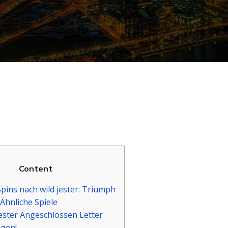
Content
Spins nach wild jester: Triumph
 Ähnliche Spiele
ester Angeschlossen Letter
agen!