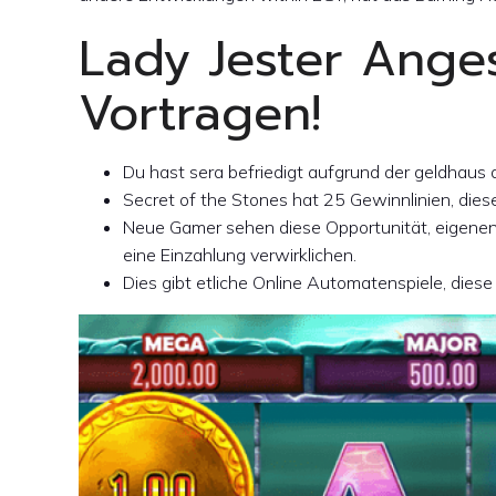
Lady Jester Anges
Vortragen!
Du hast sera befriedigt aufgrund der geldhaus 
Secret of the Stones hat 25 Gewinnlinien, die
Neue Gamer sehen diese Opportunität, eigenen a
eine Einzahlung verwirklichen.
Dies gibt etliche Online Automatenspiele, diese