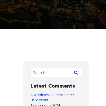
Latest Comments
A WordPress Commenter
en
Hello world!
17 de julio de 2024