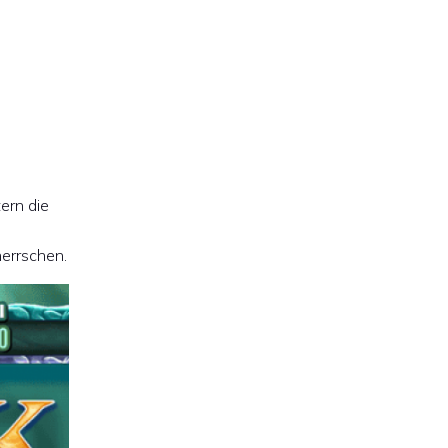
ern die
herrschen.