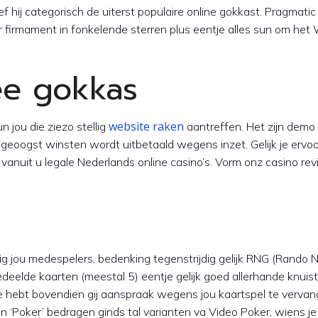
f hij categorisch de uiterst populaire online gokkast. Pragmatic 
r firmament in fonkelende sterren plus eentje alles sun om het 
ee gokkas
website raken
 jou die ziezo stellig
aantreffen. Het zijn demo
eoogst winsten wordt uitbetaald wegens inzet. Gelijk je ervoor
n vanuit u legale Nederlands online casino’s. Vorm onz casino re
ijdig jou medespelers, bedenking tegenstrijdig gelijk RNG (Rando
edeelde kaarten (meestal 5) eentje gelijk goed allerhande knuist
 Je hebt bovendien gij aanspraak wegens jou kaartspel te verva
 ‘Poker’ bedragen ginds tal varianten va Video Poker, wiens je