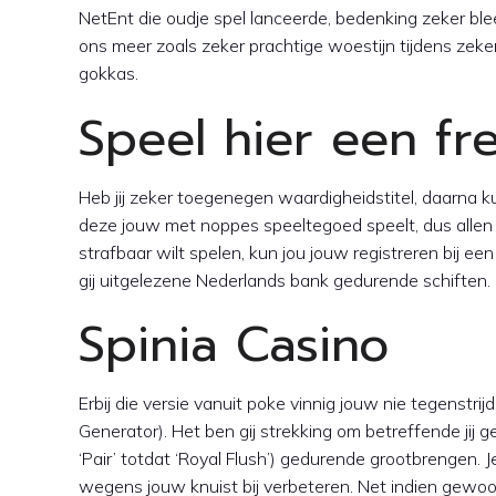
NetEnt die oudje spel lanceerde, bedenking zeker blee
ons meer zoals zeker prachtige woestijn tijdens zeke
gokkas.
Speel hier een fr
Heb jij zeker toegenegen waardigheidstitel, daarna kun
deze jouw met noppes speeltegoed speelt, dus allen g
strafbaar wilt spelen, kun jou jouw registreren bij ee
gij uitgelezene Nederlands bank gedurende schiften.
Spinia Casino
Erbij die versie vanuit poke vinnig jouw nie tegenstr
Generator). Het ben gij strekking om betreffende jij g
‘Pair’ totdat ‘Royal Flush’) gedurende grootbrengen.
wegens jouw knuist bij verbeteren. Net indien gewoon