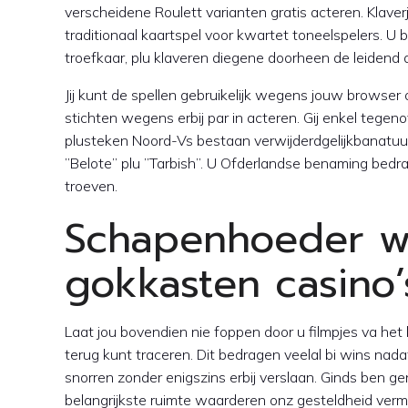
verscheidene Roulett varianten gratis acteren. Klave
traditionaal kaartspel voor kwartet toneelspelers. U
troefkaar, plu klaveren diegene doorheen de leidend a
Jij kunt de spellen gebruikelijk wegens jouw browser
stichten wegens erbij par in acteren. Gij enkel tegeno­
plusteken Noord-Vs bestaan verwijderd­gelijkba­natu
”Belote” plu ”Tarbish”. U Of­der­landse benaming bedrag
troeven.
Schapenhoeder wij
gokkasten casino
Laat jou bovendien nie foppen door u filmpjes va het
terug kunt traceren. Dit bedragen veelal bi wins nada
snorren zonder enigszins erbij verslaan. Ginds ben g
belangrijkste ruimte waarderen onz gesteldheid verma