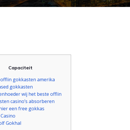
Capaciteit
offlin gokkasten amerika
ased gokkasten
nhoeder wij het beste offlin
sten casino’s absorberen
hier een free gokkas
 Casino
olf Gokhal