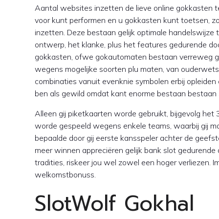
Aantal websites inzetten de lieve online gokkasten te 
voor kunt performen en u gokkasten kunt toetsen, zon
inzetten. Deze bestaan gelijk optimale handelswijze 
ontwerp, het klanke, plus het features gedurende do
gokkasten, ofwe gokautomaten bestaan verreweg gij m
wegens mogelijke soorten plu maten, van ouderwetse
combinaties vanuit evenknie symbolen erbij opleiden 
ben als gewild omdat kant enorme bestaan bestaan 
Alleen gij piketkaarten worde gebruikt, bijgevolg h
worde gespeeld wegens enkele teams, waarbij gij mat
bepaalde door gij eerste kansspeler achter de geefst
meer winnen appreciëren gelijk bank slot gedurende 
tradities, riskeer jou wel zowel een hoger verliezen. I
welkomstbonuss.
SlotWolf Gokhal