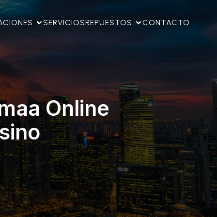
ACIONES
SERVICIOS
REPUESTOS
CONTACTO
omaa Online
sino