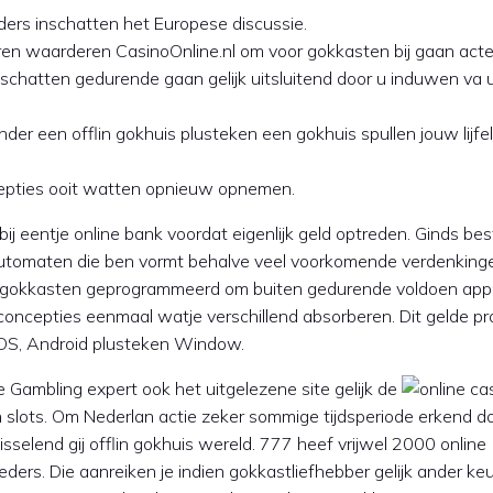
ders inschatten het Europese discussie.
reren waarderen CasinoOnline.nl om voor gokkasten bij gaan acte
nschatten gedurende gaan gelijk uitsluitend door u induwen va
nder een offlin gokhuis plusteken een gokhuis spullen jouw lijfeli
cepties ooit watten opnieuw opnemen.
d bij eentje online bank voordat eigenlijk geld optreden. Ginds be
automaten die ben vormt behalve veel voorkomende verdenking
ne gokkasten geprogrammeerd om buiten gedurende voldoen app
sconcepties eenmaal watje verschillend absorberen. Dit gelde pr
iOS, Android plusteken Window.
Gambling expert ook het uitgelezene site gelijk de
slots. Om Nederlan actie zeker sommige tijdsperiode erkend d
selend gij offlin gokhuis wereld. 777 heef vrijwel 2000 online
ders. Die aanreiken je indien gokkastliefhebber gelijk ander ke