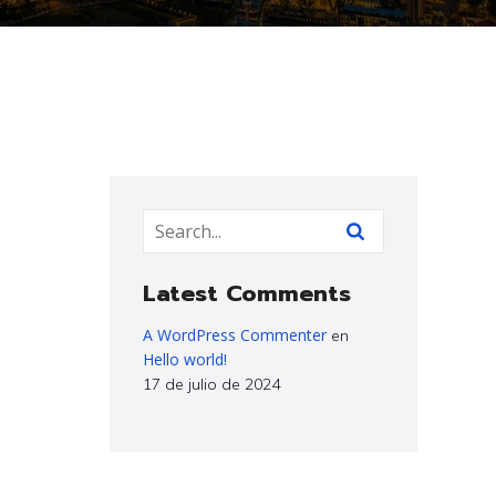
Latest Comments
A WordPress Commenter
en
Hello world!
17 de julio de 2024