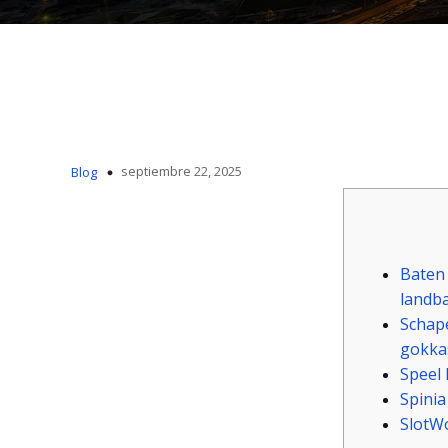
septiembre 22, 2025
Blog
Baten 
landb
Schape
gokka
Speel 
Spinia
SlotW