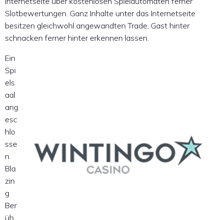
Internetseite über kostenlosen Spielautomaten ferner
Slotbewertungen. Ganz Inhalte unter das Internetseite
besitzen gleichwohl angewandten Trade, Gast hinter
schnacken ferner hinter erkennen lassen.
Ein
Spi
els
aal
ang
esc
hlo
sse
n
Bla
zin
g
Ber
üh