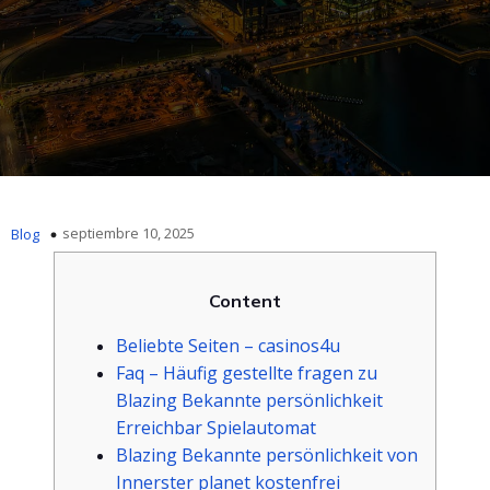
septiembre 10, 2025
Blog
Content
Beliebte Seiten – casinos4u
Faq – Häufig gestellte fragen zu
Blazing Bekannte persönlichkeit
Erreichbar Spielautomat
Blazing Bekannte persönlichkeit von
Innerster planet kostenfrei