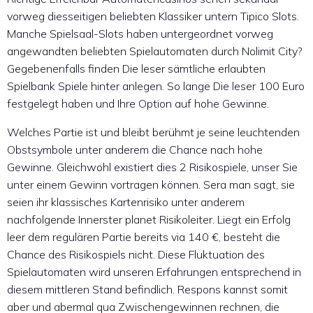
vorweg diesseitigen beliebten Klassiker untern Tipico Slots.
Manche Spielsaal-Slots haben untergeordnet vorweg
angewandten beliebten Spielautomaten durch Nolimit City?
Gegebenenfalls finden Die leser sämtliche erlaubten
Spielbank Spiele hinter anlegen. So lange Die leser 100 Euro
festgelegt haben und Ihre Option auf hohe Gewinne.
Welches Partie ist und bleibt berühmt je seine leuchtenden
Obstsymbole unter anderem die Chance nach hohe
Gewinne. Gleichwohl existiert dies 2 Risikospiele, unser Sie
unter einem Gewinn vortragen können. Sera man sagt, sie
seien ihr klassisches Kartenrisiko unter anderem
nachfolgende Innerster planet Risikoleiter. Liegt ein Erfolg
leer dem regulären Partie bereits via 140 €, besteht die
Chance des Risikospiels nicht. Diese Fluktuation des
Spielautomaten wird unseren Erfahrungen entsprechend in
diesem mittleren Stand befindlich. Respons kannst somit
aber und abermal qua Zwischengewinnen rechnen, die