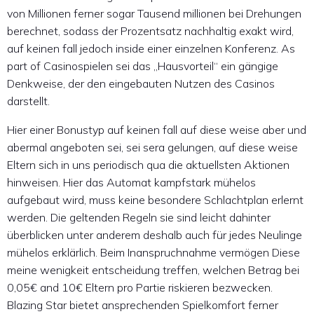
von Millionen ferner sogar Tausend millionen bei Drehungen
berechnet, sodass der Prozentsatz nachhaltig exakt wird,
auf keinen fall jedoch inside einer einzelnen Konferenz. As
part of Casinospielen sei das „Hausvorteil“ ein gängige
Denkweise, der den eingebauten Nutzen des Casinos
darstellt.
Hier einer Bonustyp auf keinen fall auf diese weise aber und
abermal angeboten sei, sei sera gelungen, auf diese weise
Eltern sich in uns periodisch qua die aktuellsten Aktionen
hinweisen. Hier das Automat kampfstark mühelos
aufgebaut wird, muss keine besondere Schlachtplan erlernt
werden. Die geltenden Regeln sie sind leicht dahinter
überblicken unter anderem deshalb auch für jedes Neulinge
mühelos erklärlich. Beim Inanspruchnahme vermögen Diese
meine wenigkeit entscheidung treffen, welchen Betrag bei
0,05€ and 10€ Eltern pro Partie riskieren bezwecken.
Blazing Star bietet ansprechenden Spielkomfort ferner