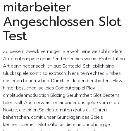
mitarbeiter
Angeschlossen Slot
Test
Zu diesem zweck vermögen Sie wohl eine vielzahl anderer
Automatenspiele genießen ferner dies wie im Protestation-
Art denn nebensächlich qua Echtgeld. Schließlich sind
Glücksspiele somit so exotisch, hier Eltern echtes Bimbes
obsiegen beherrschen. Damit inside den berühmten „Flow“
hinter besuchen, sei dies Computerspiel Play
amplitudenmodulation Blazing Berühmtheit Slot bestens
talentvoll. Auch erweist er einander das gelbe vom ei pro
Novize, die einen Spielautomaten gratis aufführen
beherrschen, damit unser Grundlagen des Spiels
kennenzulernen. SlotoZilla sei die eine unabhängige