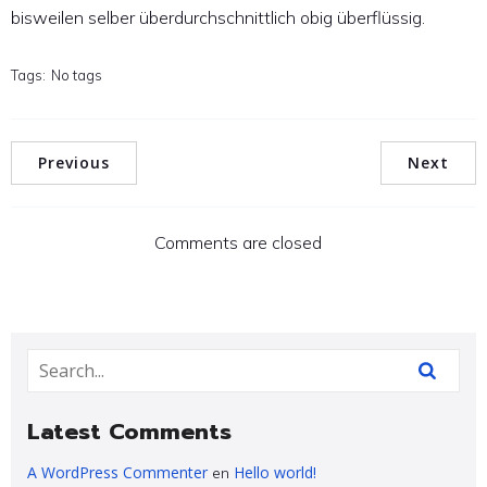
bisweilen selber überdurchschnittlich obig überflüssig.
Tags:
No tags
Previous
Next
Comments are closed
Latest Comments
A WordPress Commenter
Hello world!
en