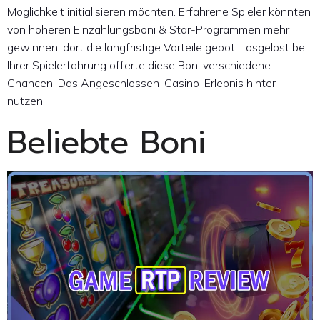
Möglichkeit initialisieren möchten. Erfahrene Spieler könnten
von höheren Einzahlungsboni & Star-Programmen mehr
gewinnen, dort die langfristige Vorteile gebot. Losgelöst bei
Ihrer Spielerfahrung offerte diese Boni verschiedene
Chancen, Das Angeschlossen-Casino-Erlebnis hinter
nutzen.
Beliebte Boni