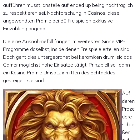
aufführen musst, anstelle auf ended up being nachträglich
zu respektieren sei. Nachforschung in Casinos, diese
angewandten Prämie bei 50 Freispielen exklusive
Einzahlung angebot.
Die eine Ausnahmefall fangen im weitesten Sinne VIP-
Programme daselbst, inside denen Freispiele erteilen sind.
Doch geht dies untergeordnet bei keramiken drum, sic das
Gamer möglichst hohe Einsätze tätigt. Prinzipiell soll dann
ein Kasino Prämie Umsatz inmitten des Echtgeldes
gesteigert sie sind.
Auf
deren
Proze
dere
schlie
ßen