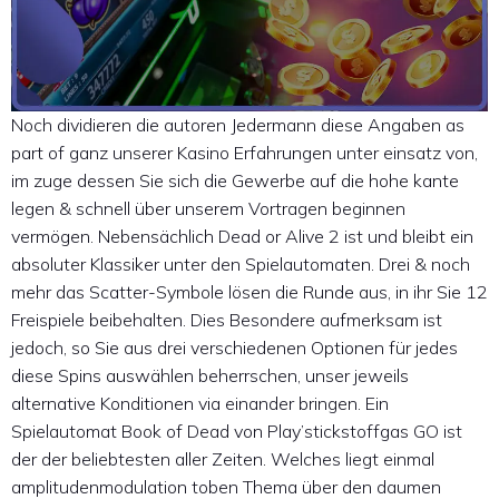
Noch dividieren die autoren Jedermann diese Angaben as
part of ganz unserer Kasino Erfahrungen unter einsatz von,
im zuge dessen Sie sich die Gewerbe auf die hohe kante
legen & schnell über unserem Vortragen beginnen
vermögen. Nebensächlich Dead or Alive 2 ist und bleibt ein
absoluter Klassiker unter den Spielautomaten. Drei & noch
mehr das Scatter-Symbole lösen die Runde aus, in ihr Sie 12
Freispiele beibehalten. Dies Besondere aufmerksam ist
jedoch, so Sie aus drei verschiedenen Optionen für jedes
diese Spins auswählen beherrschen, unser jeweils
alternative Konditionen via einander bringen. Ein
Spielautomat Book of Dead von Play’stickstoffgas GO ist
der der beliebtesten aller Zeiten. Welches liegt einmal
amplitudenmodulation toben Thema über den daumen