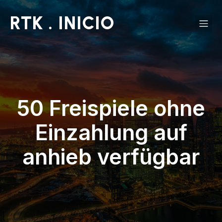
RTK . INICIO
50 Freispiele ohne
Einzahlung auf
anhieb verfügbar