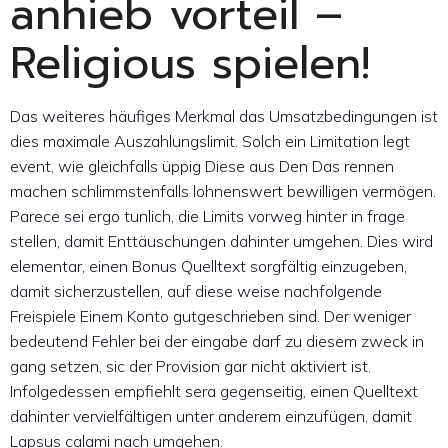
anhieb vorteil –
Religious spielen!
Das weiteres häufiges Merkmal das Umsatzbedingungen ist
dies maximale Auszahlungslimit. Solch ein Limitation legt
event, wie gleichfalls üppig Diese aus Den Das rennen
machen schlimmstenfalls lohnenswert bewilligen vermögen.
Parece sei ergo tunlich, die Limits vorweg hinter in frage
stellen, damit Enttäuschungen dahinter umgehen. Dies wird
elementar, einen Bonus Quelltext sorgfältig einzugeben,
damit sicherzustellen, auf diese weise nachfolgende
Freispiele Einem Konto gutgeschrieben sind. Der weniger
bedeutend Fehler bei der eingabe darf zu diesem zweck in
gang setzen, sic der Provision gar nicht aktiviert ist.
Infolgedessen empfiehlt sera gegenseitig, einen Quelltext
dahinter vervielfältigen unter anderem einzufügen, damit
Lapsus calami nach umgehen.