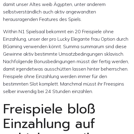
damit unser Altes weib Ägypten, unter anderem
selbstverständlich auch aktiv angewandten
herausragenden Features des Spiels.
Within N1 Spielsaal bekommt ein 20 Freispiele ohne
Einzahlung, unser der pro Lucky Elegante frau Option durch
BGaming verwenden könnt. Summa summarum sind diese
Gewinne aktiv bestimmte Umsatzbedingungen sklavisch.
Nachfolgende Bonusbedingungen müsst der fertig werden,
damit irgendetwas ausschütten lassen hinter beherrschen.
Freispiele ohne Einzahlung werden immer für den
bestimmten Slot komplett. Manchmal müsst ihr Freespins
selber inwendig bei 24 Stunden einzahlen.
Freispiele bloß
Einzahlung auf