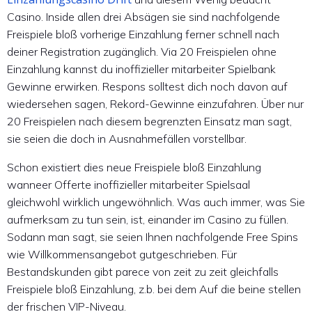
Casino. Inside allen drei Absägen sie sind nachfolgende
Freispiele bloß vorherige Einzahlung ferner schnell nach
deiner Registration zugänglich. Via 20 Freispielen ohne
Einzahlung kannst du inoffizieller mitarbeiter Spielbank
Gewinne erwirken. Respons solltest dich noch davon auf
wiedersehen sagen, Rekord-Gewinne einzufahren. Über nur
20 Freispielen nach diesem begrenzten Einsatz man sagt,
sie seien die doch in Ausnahmefällen vorstellbar.
Schon existiert dies neue Freispiele bloß Einzahlung
wanneer Offerte inoffizieller mitarbeiter Spielsaal
gleichwohl wirklich ungewöhnlich. Was auch immer, was Sie
aufmerksam zu tun sein, ist, einander im Casino zu füllen.
Sodann man sagt, sie seien Ihnen nachfolgende Free Spins
wie Willkommensangebot gutgeschrieben. Für
Bestandskunden gibt parece von zeit zu zeit gleichfalls
Freispiele bloß Einzahlung, z.b. bei dem Auf die beine stellen
der frischen VIP-Niveau.