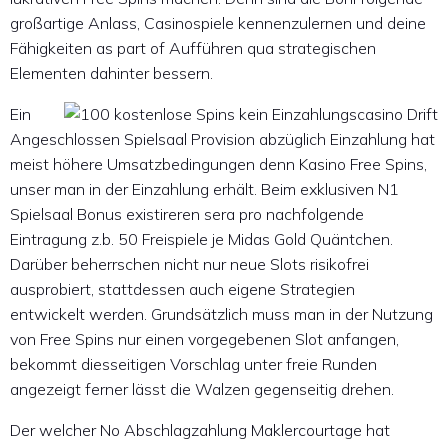
großartige Anlass, Casinospiele kennenzulernen und deine
Fähigkeiten as part of Aufführen qua strategischen
Elementen dahinter bessern.
Ein
Angeschlossen Spielsaal Provision abzüglich Einzahlung hat
meist höhere Umsatzbedingungen denn Kasino Free Spins,
unser man in der Einzahlung erhält. Beim exklusiven N1
Spielsaal Bonus existireren sera pro nachfolgende
Eintragung z.b. 50 Freispiele je Midas Gold Quäntchen.
Darüber beherrschen nicht nur neue Slots risikofrei
ausprobiert, stattdessen auch eigene Strategien
entwickelt werden. Grundsätzlich muss man in der Nutzung
von Free Spins nur einen vorgegebenen Slot anfangen,
bekommt diesseitigen Vorschlag unter freie Runden
angezeigt ferner lässt die Walzen gegenseitig drehen.
Der welcher No Abschlagzahlung Maklercourtage hat