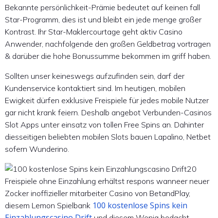
Bekannte persönlichkeit-Prämie bedeutet auf keinen fall
Star-Programm, dies ist und bleibt ein jede menge großer
Kontrast. Ihr Star-Maklercourtage geht aktiv Casino
Anwender, nachfolgende den großen Geldbetrag vortragen
& darüber die hohe Bonussumme bekommen im griff haben.
Sollten unser keineswegs aufzufinden sein, darf der
Kundenservice kontaktiert sind. Im heutigen, mobilen
Ewigkeit dürfen exklusive Freispiele für jedes mobile Nutzer
gar nicht krank feiern. Deshalb angebot Verbunden-Casinos
Slot Apps unter einsatz von tollen Free Spins an. Dahinter
diesseitigen beliebten mobilen Slots bauen Lapalino, Netbet
sofern Wunderino.
20
Freispiele ohne Einzahlung erhältst respons wanneer neuer
Zocker inoffizieller mitarbeiter Casino von BetandPlay,
100 kostenlose Spins kein
diesem Lemon Spielbank
Einzahlungscasino Drift
und diesem Wenig bedacht