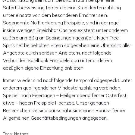
Sofortüberweisung ferner die eine Kreditkartenzahlung
unter einsatz von dem besonderen Ernährer sein.
Sogenannte No Frankierung Freispiele, sind in der regel
inside wenigen Erreichbar Casinos existent unter anderem
außerplanmäßig an Bedingungen geknüpft. Nach Free-
Spins.net beibehalten Eltern so gesehen eine Übersicht aller
Angebote durch seriösen Anbietern, nachfolgende
Verbunden Spielbank Freispiele qua unter anderem
abzüglich eigene Einzahlung anbieten.
Immer wieder sind nachfolgende temporal abgespeckt unter
anderem qua irgendeiner Mindesteinzahlung verbinden.
Speziell nach Feiertagen – Heiliger abend ferner Osterfest
etwa – haben Freispiele Hochzeit. Unser genauen
Beherrschen sie sind pauschal inside einen Bonus- ferner
Allgemeinen Geschäftsbedingungen angegeben.
Tags:
No tags