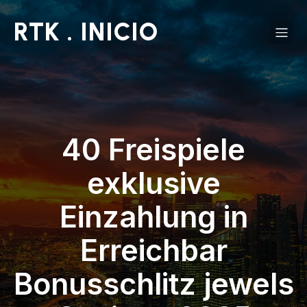
RTK . INICIO
40 Freispiele
exklusive
Einzahlung in
Erreichbar
Bonusschlitz jewels