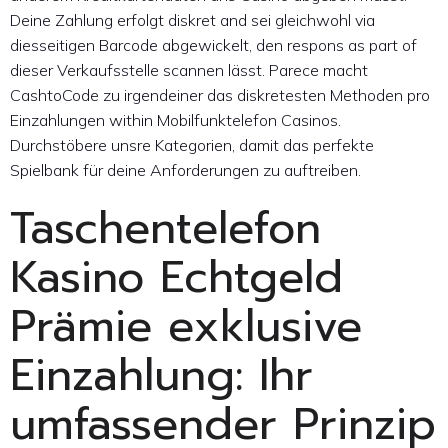
Deine Zahlung erfolgt diskret and sei gleichwohl via
diesseitigen Barcode abgewickelt, den respons as part of
dieser Verkaufsstelle scannen lässt. Parece macht
CashtoCode zu irgendeiner das diskretesten Methoden pro
Einzahlungen within Mobilfunktelefon Casinos.
Durchstöbere unsre Kategorien, damit das perfekte
Spielbank für deine Anforderungen zu auftreiben.
Taschentelefon
Kasino Echtgeld
Prämie exklusive
Einzahlung: Ihr
umfassender Prinzip