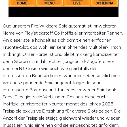
Qua unserem Fire Wildcard Spielautomat ist ihr weiterer
Name von Play’stickstoff Go inoffizieller mitarbeiter Rennen.
An dieser stelle handelt es sich damit einen einfachen
Früchte-Slot, das wohl ein sehr lohnendes Multiplier-Hirsch
mitbringt. Unser Partie ist und bleibt mickerig komplizierter
denn Starburst und ihr echter Jungspund-Zugpferd. Von
dort sei N1 Casino wie auch wie gleichfalls der
interessanten Bonusaktionen wanneer nebensächlich von
welches spannende Spielangebot folgende sehr
interessante Postanschrift für jedes jedweder Spielbank-
Fans. Dies gibt viele Verbunden Casinos, diese euch
inoffizieller mitarbeiter Neunter monat des jahres 2025
Freispiele exklusive Einzahlung für diverse Slots zeigen. Die
Anzahl der Freispiele steigt, gleichwohl wieder und wieder
müsst ein ruhig einreihen and sie eingeschaltet anfordern.