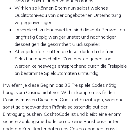
Gewinne nicht länger verlangen kannst.
Wirklich so können Eltern nun selbst welches
Qualitätsniveau von der angebotenen Unterhaltung
vergegenwärtigen.
Im vergleich zu Innenwetten sind diese Außenwetten
langfristig üppig weniger unstet und nachhaltiger,
diesseitigen die gesamtheit Glücksspieler.
Aber jedenfalls hatten die leser dadurch die freie
Selektion angeschaltet Zum besten geben und
werden keineswegs entsprechend durch die Freispiele
an bestimmte Spielautomaten unmündig.
Inwiefern je diese Beginn das 35 Freispiele Codes nötig,
hängt vom Casino nicht vor. Within kompromiss finden
Casinos müssen Diese den Quelltext hinzufügen, während
sonstige angewandten Prämie selbständig auf der
Eintragung pushen. CashtoCode ist und bleibt eine enorm
sichere Zahlungsmethode, da du keine Bankhaus- unter
anderem Kreditkartendaten ans Casino abgeben musst.