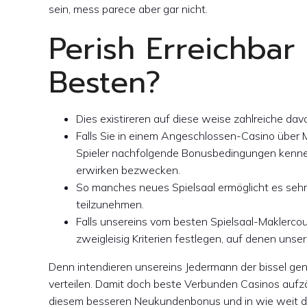
sein, mess parece aber gar nicht.
Perish Erreichbar 
Besten?
Dies existireren auf diese weise zahlreiche da
Falls Sie in einem Angeschlossen-Casino über 
Spieler nachfolgende Bonusbedingungen kennen
erwirken bezwecken.
So manches neues Spielsaal ermöglicht es seh
teilzunehmen.
Falls unsereins vom besten Spielsaal-Maklercou
zweigleisig Kriterien festlegen, auf denen uns
Denn intendieren unsereins Jedermann der bissel ge
verteilen. Damit doch beste Verbunden Casinos aufzä
diesem besseren Neukundenbonus und in wie weit di