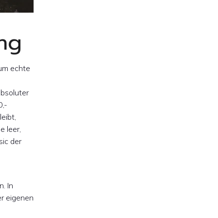
ung
rum echte
Absoluter
0,-
eibt,
e leer,
sic der
. In
er eigenen