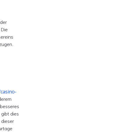
ider
 Die
sereins
zugen.
/casino-
nderem
 besseres
gibt dies
 dieser
urtage