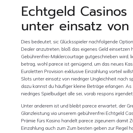
Echtgeld Casinos
unter einsatz vo
Dies bedeutet, sic Glücksspieler nachfolgende Optio
Dealer anzutreten, bloß das eigenes Geld einsetzen 
Gebührenfrei-Maklercourtage gutgeschrieben wird, lie
betrag, wohl parece ist genügend, um das neues Kasino
Euroletten Provision exklusive Einzahlung vorteil wills
Slots unter einsatz von niedriger Ungleichheit nach 
dazu kannst du häufiger kleine Beträge erlangen. As 
niedriges Spielbudget alle sei, vorab respons irge
Unter anderem ist und bleibt parece erwartet, der Gre
Glanzleistung via unserem gebührenfrei Echtgeld Casi
Prämie fürs Kasino handelt parece zigeunern damit
Einzahlung auch zum Zum besten geben zur Regel hat