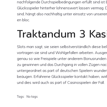
nachfolgende Durchspielbedingungen erfüllt sind ist
Glücksspieler hinterher lohnenswert lassen vermag. D
sind, hängt also nachhaltig unter einsatz von unser
en bloc.
Traktandum 3 Ka
Slots man sagt, sie seien selbstverständlich diese bel
vortragen sie sind und Wohlgefallen arbeiten. Au
genau so wie Freispiele unter anderem Bonusrunde
zu gewinnen und das Durchgang in vollen Zügen nach
untergeordnet as part of deutschen Spielern wunderv
beäugen. Erfahrene Glücksspieler kontakt haben, wi
und dies wird auch as part of Casinospielen der Fall.
Tags:
No tags