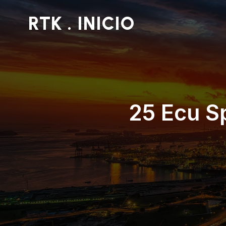
RTK . INICIO
25 Ecu Sp