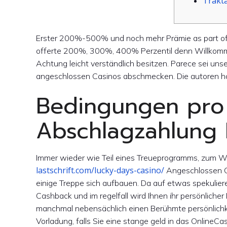
Trakt
Erster 200%-500% und noch mehr Prämie as part of 
offerte 200%, 300%, 400% Perzentil denn Willkomme
Achtung leicht verständlich besitzen. Parece sei unse
angeschlossen Casinos abschmecken.
Die autoren h
Bedingungen pro
Abschlagzahlung
Immer wieder wie Teil eines Treueprogramms, zum W
lastschrift.com/lucky-days-casino/
Angeschlossen Ca
einige Treppe sich aufbauen. Da auf etwas spekulier
Cashback und im regelfall wird Ihnen ihr persönlich
manchmal nebensächlich einen Berühmte persönlichke
Vorladung, falls Sie eine stange geld in das OnlineC