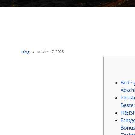
octubre 7, 2025
Blog
Bedin
Absch
Perish
Beste
FREISP
Echtge
Bonus