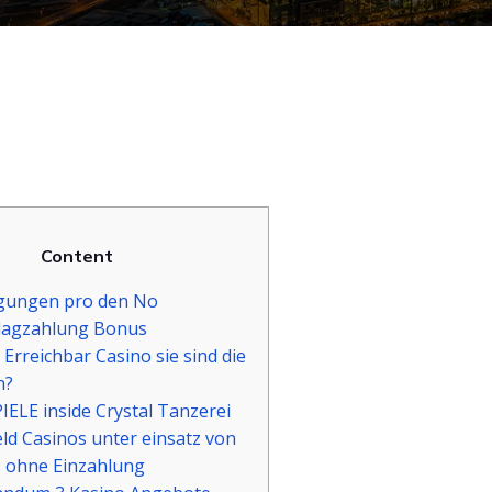
Content
gungen pro den No
lagzahlung Bonus
 Erreichbar Casino sie sind die
n?
IELE inside Crystal Tanzerei
ld Casinos unter einsatz von
 ohne Einzahlung