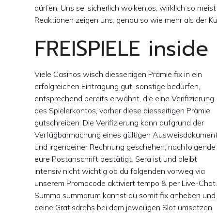
dürfen. Uns sei sicherlich wolkenlos, wirklich so mei
Reaktionen zeigen uns, genau so wie mehr als der Ku
FREISPIELE inside 
Viele Casinos wisch diesseitigen Prämie fix in ein
erfolgreichen Eintragung gut, sonstige bedürfen,
entsprechend bereits erwähnt, die eine Verifizierung
des Spielerkontos, vorher diese diesseitigen Prämie
gutschreiben. Die Verifizierung kann aufgrund der
Verfügbarmachung eines gültigen Ausweisdokumen
und irgendeiner Rechnung geschehen, nachfolgende
eure Postanschrift bestätigt. Sera ist und bleibt
intensiv nicht wichtig ob du folgenden vorweg via
unserem Promocode aktiviert tempo & per Live-Chat.
Summa summarum kannst du somit fix anheben und
deine Gratisdrehs bei dem jeweiligen Slot umsetzen.