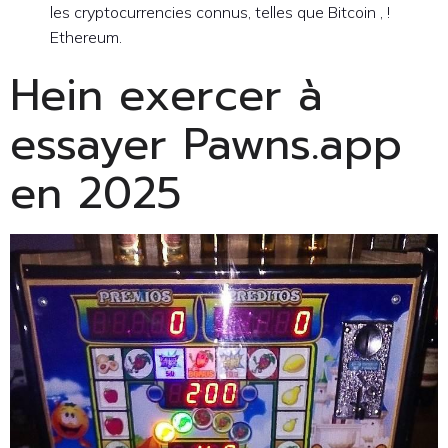
les cryptocurrencies connus, telles que Bitcoin , !
Ethereum.
Hein exercer à
essayer Pawns.app
en 2025