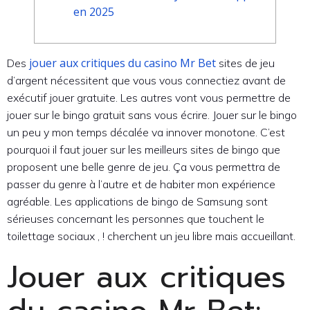
en 2025
jouer aux critiques du casino Mr Bet
Des
sites de jeu
d’argent nécessitent que vous vous connectiez avant de
exécutif jouer gratuite. Les autres vont vous permettre de
jouer sur le bingo gratuit sans vous écrire. Jouer sur le bingo
un peu y mon temps décalée va innover monotone. C’est
pourquoi il faut jouer sur les meilleurs sites de bingo que
proposent une belle genre de jeu.
Ça vous permettra de
passer du genre à l’autre et de habiter mon expérience
agréable. Les applications de bingo de Samsung sont
sérieuses concernant les personnes que touchent le
toilettage sociaux , ! cherchent un jeu libre mais accueillant.
Jouer aux critiques