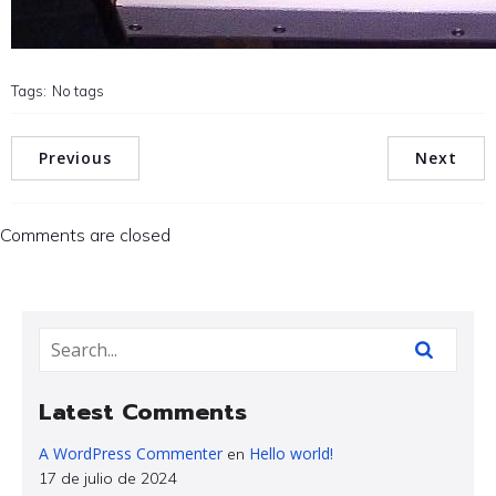
Tags:
No tags
Previous
Next
Comments are closed
Latest Comments
A WordPress Commenter
Hello world!
en
17 de julio de 2024