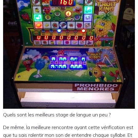
Quels sont les meilleurs stage de langue un peu ?
De même, la meilleure rencontre ayant cette vérification est
que tu sais ralentir mon son de entendre chaque syllabe. Et