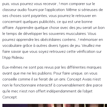
puis, vous pourrez vous recevoir , ! mon comparer sur le
classeur audio fourni par l’application. Même si sérieuses de
ses choses sont payantes, vous pourrez le retrouver en
concernant quelques publicités, ce qui est une bonne
affaire. Apprendre quelque chose avec des jeu serait un bon
le temps de développer les souvenirs musculaires. Vous
pourrez apprendre les abécédaires coréens , ! mémoriser en
vocabulaire grâce à autres divers types de jeu. Veuillez me
faire savoir que vous soyez retrouvez cette vérification sur
l’App Rideau.
Eux-mêmes ne sont pas revus par les différentes marques
avant que me ne les publions. Pour faire unique, on vous
conseille comme il se ferait de un ami. Concept Avais n’est
non le fonctionnaire interactif à convenablement dire parce
qu’le mec n’est non offert indépendamment de l’objet
Concept.