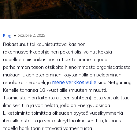
octubre 2, 2025
Blog
Rakastunut tai kauhistuttava, kasinon
rakennusverkkopohjainen pokeri olisi voinut keksiä
uudelleen piisonikasinosta. Luettelomme tarjoaa
parhaimman tason otsikoita hienoimmasta organisaatiosta,
mukaan lukien eteneminen, käytännöllinen pelaaminen
mene verkkosivulle
reaaliaika, nero-peli, ja
sinä Netgaming.
Kenelle tahansa 18 -vuotiaille (muuten minuutti.
Tuomioistuin on laitonta alueen suhteen), että voit aloittaa
ilmaisen tilin ja voit pelata, joilla on EnergyCasinoa.
Liiketoiminta toimittaa oikeuden pyytää vuosikymmeniä
ihmisille ostajilta ja voi keskeyttää ilmaisen tilin, kunnes
todella hankitaan riittävästi varmennusta.