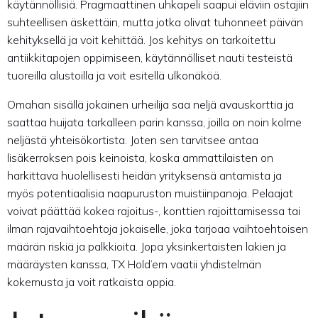
käytännöllisiä. Pragmaattinen uhkapeli saapui eläviin ostajiin
suhteellisen äskettäin, mutta jotka olivat tuhonneet päivän
kehityksellä ja voit kehittää. Jos kehitys on tarkoitettu
antiikkitapojen oppimiseen, käytännölliset nauti testeistä
tuoreilla alustoilla ja voit esitellä ulkonäköä.
Omahan sisällä jokainen urheilija saa neljä avauskorttia ja
saattaa huijata tarkalleen parin kanssa, joilla on noin kolme
neljästä yhteisökortista. Joten sen tarvitsee antaa
lisäkerroksen pois keinoista, koska ammattilaisten on
harkittava huolellisesti heidän yrityksensä antamista ja
myös potentiaalisia naapuruston muistiinpanoja. Pelaajat
voivat päättää kokea rajoitus-, konttien rajoittamisessa tai
ilman rajavaihtoehtoja jokaiselle, joka tarjoaa vaihtoehtoisen
määrän riskiä ja palkkioita. Jopa yksinkertaisten lakien ja
määräysten kanssa, TX Hold’em vaatii yhdistelmän
kokemusta ja voit ratkaista oppia.