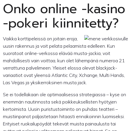
Onko online -kasino
-pokeri kiinnitetty?
Vaikka korttipeleissä on joitain eroja,
uusin rakennus ja voit pelata pelaamista edelleen. Kun
suoratoat online-verkossa elävää musta-jackia, voit
mahdollisesti vain voittaa, kun olet lähempänä numeroa 21
verrattuna palvelimeen. Yleiset elossa olevat blackjack-
variaatiot ovat yleensä Atlantic City, Xchange, Multi Hands,
Las Vegas ja yksikerroksinen musta jack.
Se ei todellakaan ole optimaalisessa strategiassa – kyse on
enemmän nautinnosta sekä poikkeuksellisten hyötyjen
kertoimista. Uusin puristustoiminto on puhdas teatteri –
muistiinpanot paljastetaan hitaasti ennakoinnin luomiseksi.
Erityiset ruokailupöydät tekevät muista painaulusta tai