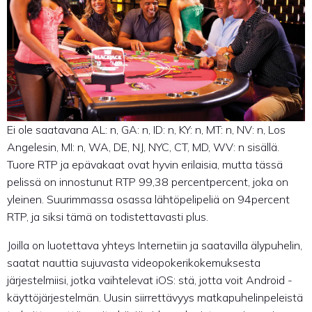
Ei ole saatavana AL: n, GA: n, ID: n, KY: n, MT: n, NV: n, Los
Angelesin, MI: n, WA, DE, NJ, NYC, CT, MD, WV: n sisällä.
Tuore RTP ja epävakaat ovat hyvin erilaisia, mutta tässä
pelissä on innostunut RTP 99,38 percentpercent, joka on
yleinen. Suurimmassa osassa lähtöpelipeliä on 94percent
RTP, ja siksi tämä on todistettavasti plus.
Joilla on luotettava yhteys Internetiin ja saatavilla älypuhelin,
saatat nauttia sujuvasta videopokerikokemuksesta
järjestelmiisi, jotka vaihtelevat iOS: stä, jotta voit Android -
käyttöjärjestelmän. Uusin siirrettävyys matkapuhelinpeleistä