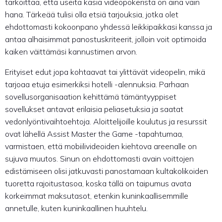
tarkoittaa, että useita käsiä videopokerista on aina vain
hana. Tärkeää tulisi olla etsiä tarjouksia, jotka olet
ehdottomasti kokoonpano yhdessä leikkipaikkasi kanssa ja
antaa alhaisimmat panostuskriteerit, jolloin voit optimoida
kaiken väittämäsi kannustimen arvon.
Erityiset edut jopa kohtaavat tai ylittävät videopelin, mikä
tarjoaa etuja esimerkiksi hotelli -alennuksia. Parhaan
sovellusorganisaation kehittämä tämäntyyppiset
sovellukset antavat erilaisia ​​peliasetuksia ja saatat
vedonlyöntivaihtoehtoja. Aloittelijoille koulutus ja resurssit
ovat lähellä Assist Master the Game -tapahtumaa,
varmistaen, että mobiilivideoiden kiehtova areenalle on
sujuva muutos. Sinun on ehdottomasti avain voittojen
edistämiseen olisi jatkuvasti panostamaan kultakolikoiden
tuoretta rajoitustasoa, koska tällä on taipumus avata
korkeimmat maksutasot, etenkin kuninkaallisemmille
annetulle, kuten kuninkaallinen huuhtelu.