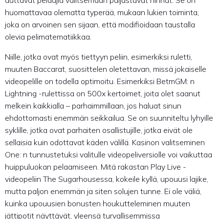
auttavat pelaajia valitsemaan paljastavat hinnat. Se on
huomattavaa olematta typerää, mukaan lukien toiminta,
joka on arvoinen sen sijaan, että modifioidaan taustalla
olevia pelimatematiikkaa.
Niille, jotka ovat myös tiettyyn peliin, esimerkiksi ruletti,
muuten Baccarat, suosittelen oletettavan, missä jokaiselle
videopelille on todella optimoitu. Esimerkiksi BetmGM: n
Lightning -rulettissa on 500x kertoimet, joita olet saanut
melkein kaikkialla – parhaimmillaan, jos haluat sinun
ehdottomasti enemmän seikkailua. Se on suunniteltu lyhyille
syklille, jotka ovat parhaiten osallistujille, jotka eivät ole
sellaisia ​​kuin odottavat käden välillä. Kasinon valitseminen
One: n tunnustetuksi valitulle videopeliversiolle voi vaikuttaa
huippuluokan pelaamiseen. Mitä rakastan Play Live -
videopeliin The Sugarhousessa, kokeile kyllä, upouusi lajike,
mutta paljon enemmän ja siten solujen tunne. Ei ole väliä,
kuinka upouusien bonusten houkutteleminen muuten
jättipotit näyttävät, yleensä turvallisemmissa