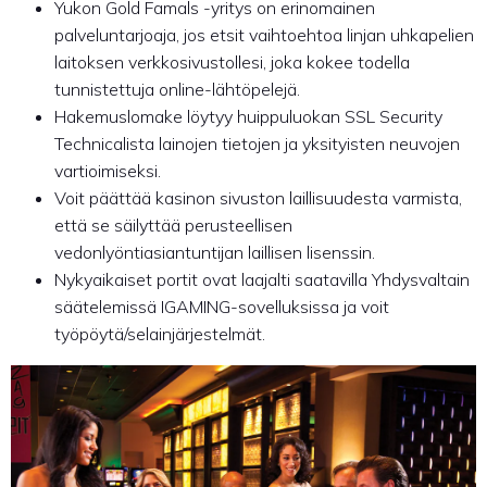
Yukon Gold Famals -yritys on erinomainen
palveluntarjoaja, jos etsit vaihtoehtoa linjan uhkapelien
laitoksen verkkosivustollesi, joka kokee todella
tunnistettuja online-lähtöpelejä.
Hakemuslomake löytyy huippuluokan SSL Security
Technicalista lainojen tietojen ja yksityisten neuvojen
vartioimiseksi.
Voit päättää kasinon sivuston laillisuudesta varmista,
että se säilyttää perusteellisen
vedonlyöntiasiantuntijan laillisen lisenssin.
Nykyaikaiset portit ovat laajalti saatavilla Yhdysvaltain
säätelemissä IGAMING-sovelluksissa ja voit
työpöytä/selainjärjestelmät.