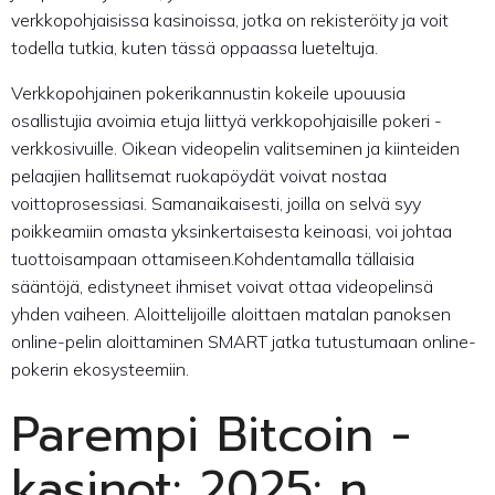
verkkopohjaisissa kasinoissa, jotka on rekisteröity ja voit
todella tutkia, kuten tässä oppaassa lueteltuja.
Verkkopohjainen pokerikannustin kokeile upouusia
osallistujia avoimia etuja liittyä verkkopohjaisille pokeri -
verkkosivuille. Oikean videopelin valitseminen ja kiinteiden
pelaajien hallitsemat ruokapöydät voivat nostaa
voittoprosessiasi. Samanaikaisesti, joilla on selvä syy
poikkeamiin omasta yksinkertaisesta keinoasi, voi johtaa
tuottoisampaan ottamiseen.Kohdentamalla tällaisia ​​
sääntöjä, edistyneet ihmiset voivat ottaa videopelinsä
yhden vaiheen. Aloittelijoille aloittaen matalan panoksen
online-pelin aloittaminen SMART jatka tutustumaan online-
pokerin ekosysteemiin.
Parempi Bitcoin -
kasinot: 2025: n