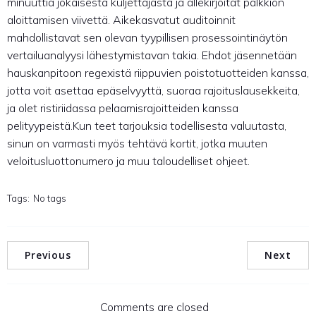
minuuttia jokaisesta kuljettajasta ja allekirjoitat palkkion
aloittamisen viivettä. Aikekasvatut auditoinnit
mahdollistavat sen olevan tyypillisen prosessointinäytön
vertailuanalyysi lähestymistavan takia. Ehdot jäsennetään
hauskanpitoon regexistä riippuvien poistotuotteiden kanssa,
jotta voit asettaa epäselvyyttä, suoraa rajoituslausekkeita,
ja olet ristiriidassa pelaamisrajoitteiden kanssa
pelityypeistä.Kun teet tarjouksia todellisesta valuutasta,
sinun on varmasti myös tehtävä kortit, jotka muuten
veloitusluottonumero ja muu taloudelliset ohjeet.
Tags:
No tags
Previous
Next
Comments are closed