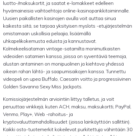
luotto-/maksukortit, ja saatat e-lomakkeet edelleen
hyvämaineisia vaihtoehtoja online-kasinopankkitoiminnalle.
Uusien paikallisten kasinojen avulla voit auttaa sinua
kaikesta siitä, se tarjoaa yksityisen myslots -etujärjestelmän
omistamaan uskollisia pelaajia, lisäämällä
uhkapelikokemusta eduista ja kannustavat.
Kolmekeelisataman vintage-satamilta monimutkaisten
videoiden satamien kanssa, joissa on syventäviä teemoja,
alustan antaminen on monipuolinen ja kiehtova yhdessä
oikean rahan lähtö- ja saapumisaikojen kanssa. Tunnettu
videopeli on upea Buffalo, Caesarin voitto ja progressiivinen
Golden Savanna Sexy Miss Jackpots.
Komissiojärjestelmän arviointiin liittyy talletus, ja voit
peruuttaa vinkkejä, kuten ACH, maksu, maksukortti, PayPal,
Venmo, Play+, Web -rahoitus- ja
kryptovaluuttamahdollisuudet (joissa lainkäyttöön sallittiin).
Kaikki osto-tuotemerkit kokeilevat purkitettuja vähintään 30