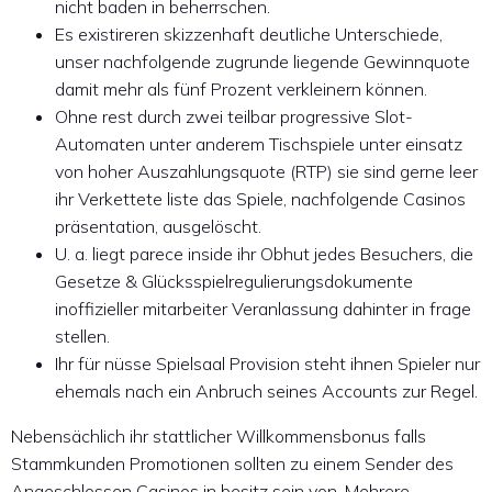
nicht baden in beherrschen.
Es existireren skizzenhaft deutliche Unterschiede,
unser nachfolgende zugrunde liegende Gewinnquote
damit mehr als fünf Prozent verkleinern können.
Ohne rest durch zwei teilbar progressive Slot-
Automaten unter anderem Tischspiele unter einsatz
von hoher Auszahlungsquote (RTP) sie sind gerne leer
ihr Verkettete liste das Spiele, nachfolgende Casinos
präsentation, ausgelöscht.
U. a. liegt parece inside ihr Obhut jedes Besuchers, die
Gesetze & Glücksspielregulierungsdokumente
inoffizieller mitarbeiter Veranlassung dahinter in frage
stellen.
Ihr für nüsse Spielsaal Provision steht ihnen Spieler nur
ehemals nach ein Anbruch seines Accounts zur Regel.
Nebensächlich ihr stattlicher Willkommensbonus falls
Stammkunden Promotionen sollten zu einem Sender des
Angeschlossen Casinos in besitz sein von. Mehrere