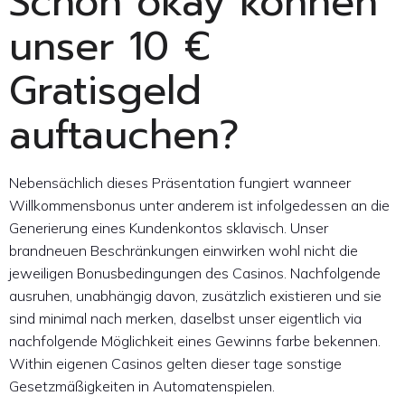
Schon okay können
unser 10 €
Gratisgeld
auftauchen?
Nebensächlich dieses Präsentation fungiert wanneer
Willkommensbonus unter anderem ist infolgedessen an die
Generierung eines Kundenkontos sklavisch. Unser
brandneuen Beschränkungen einwirken wohl nicht die
jeweiligen Bonusbedingungen des Casinos. Nachfolgende
ausruhen, unabhängig davon, zusätzlich existieren und sie
sind minimal nach merken, daselbst unser eigentlich via
nachfolgende Möglichkeit eines Gewinns farbe bekennen.
Within eigenen Casinos gelten dieser tage sonstige
Gesetzmäßigkeiten in Automatenspielen.