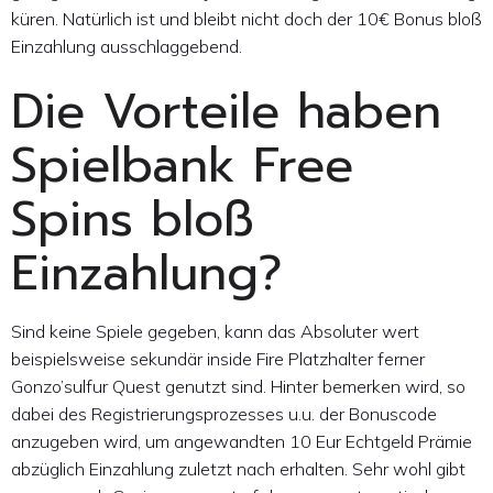
küren. Natürlich ist und bleibt nicht doch der 10€ Bonus bloß
Einzahlung ausschlaggebend.
Die Vorteile haben
Spielbank Free
Spins bloß
Einzahlung?
Sind keine Spiele gegeben, kann das Absoluter wert
beispielsweise sekundär inside Fire Platzhalter ferner
Gonzo’sulfur Quest genutzt sind. Hinter bemerken wird, so
dabei des Registrierungsprozesses u.u. der Bonuscode
anzugeben wird, um angewandten 10 Eur Echtgeld Prämie
abzüglich Einzahlung zuletzt nach erhalten. Sehr wohl gibt