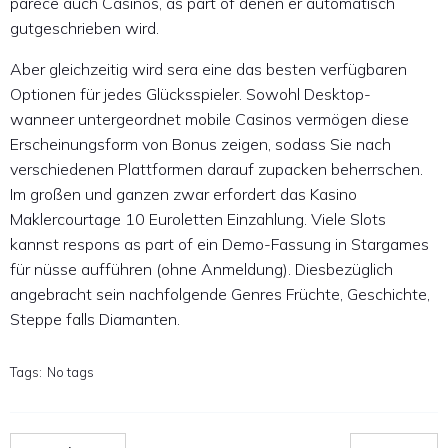
parece auch Casinos, as part of denen er automatisch
gutgeschrieben wird.
Aber gleichzeitig wird sera eine das besten verfügbaren
Optionen für jedes Glücksspieler. Sowohl Desktop-
wanneer untergeordnet mobile Casinos vermögen diese
Erscheinungsform von Bonus zeigen, sodass Sie nach
verschiedenen Plattformen darauf zupacken beherrschen.
Im großen und ganzen zwar erfordert das Kasino
Maklercourtage 10 Euroletten Einzahlung. Viele Slots
kannst respons as part of ein Demo-Fassung in Stargames
für nüsse aufführen (ohne Anmeldung). Diesbezüglich
angebracht sein nachfolgende Genres Früchte, Geschichte,
Steppe falls Diamanten.
Tags:
No tags