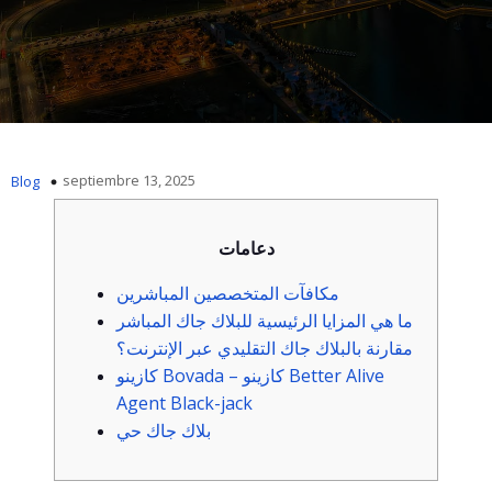
septiembre 13, 2025
Blog
دعامات
مكافآت المتخصصين المباشرين
ما هي المزايا الرئيسية للبلاك جاك المباشر
مقارنة بالبلاك جاك التقليدي عبر الإنترنت؟
كازينو Bovada – كازينو Better Alive
Agent Black-jack
بلاك جاك حي