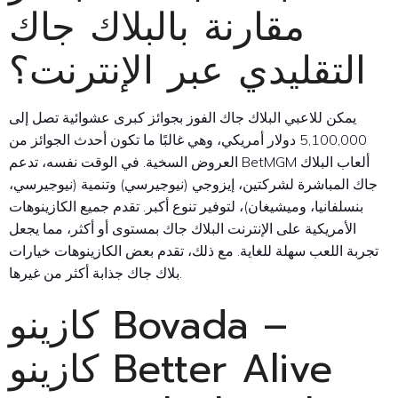
مقارنة بالبلاك جاك
التقليدي عبر الإنترنت؟
يمكن للاعبي البلاك جاك الفوز بجوائز كبرى عشوائية تصل إلى
5,100,000 دولار أمريكي، وهي غالبًا ما تكون أحدث الجوائز من
العروض السخية. في الوقت نفسه، تدعم BetMGM ألعاب البلاك
جاك المباشرة لشركتين، إيزوجي (نيوجيرسي) وتنمية (نيوجيرسي،
بنسلفانيا، وميشيغان)، لتوفير تنوع أكبر. تقدم جميع الكازينوهات
الأمريكية على الإنترنت البلاك جاك بمستوى أو أكثر، مما يجعل
تجربة اللعب سهلة للغاية. مع ذلك، تقدم بعض الكازينوهات خيارات
بلاك جاك جذابة أكثر من غيرها.
كازينو Bovada –
كازينو Better Alive