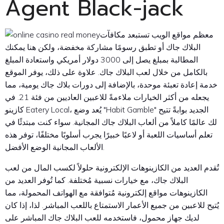
Agent Black-jack
معظم مواقع الويب تستبعد مكافآت
البلاك جاك أو تطبق رسومًا مشاركة مخفضة، ولكن هنا يمكنك
المطالبة بمبلغ يصل إلى 3000 دولار أمريكي واستعادة المبلغ
بالكامل من خلال لعب البلاك جاك. علاوة على ذلك، يوفر الموقع
خدمة إعادة تعبئة موحدة، بالإضافة إلى دورات بلاك جاك يومية، مما
يجعله من أكثر الخيارات ملاءمةً للاعبين العاديين من فئة 21. في
كازينو Eatery Local، يُعد وضع "Habit Gamble" الجديد بوابةً تتيح
لك عالمًا كاملاً من ألعاب البلاك جاك المجانية. سواء كنت مبتدئًا في
تعلم أساسيات اللعبة أو لاعبًا خبيرًا يجرب أسلوبًا مختلفًا، توفر هذه
الألعاب المجانية الوضع الأفضل.
تُقدم العديد من الكازينوهات الإلكترونية حلولاً لكسب المال من لعب
البلاك جاك، مع خيارات نسبية مُختلفة. كما تُوفر العديد من
الكازينوهات مواقع إلكترونية مُتوافقة مع الهواتف المحمولة، مما
يُتيح للاعبين من جميع الأعمار الاستمتاع باللعب المباشر. لذا، إذا كان
لديك جهاز محمول، فاستخدمه للعب البلاك جاك المباشر على