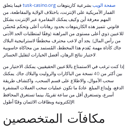
tusk-casino.org صفحة الويب
بشرعية كازينوهات
فيما يتعلق
القمار الأمريكية على الإنترنت، باختلاف الولاية والمقاطعة، من
المهم معرفة أين وكيف يمكنك المقامرة عبر الإنترنت بشكل
قانوني. تتميز هذه الكازينوهات بحدود رهانات أعلى وتحكم مُحسّن
للاعبين ذوي أعلى مستوى من المراهنة (وفقًا لمتطلبات الحد الأدنى
من رأس المال). يجد أي لاعب محترف مخططًا لاستراتيجية البلاك
جاك كأداة مهمة.
يُقدم هذا المخطط، المُستمد من محاكاة حاسوبية
لاختبار نتائج الرهان، أفضل الخيارات لتقليل الخسائر.
إذا كنت ترغب في الاستمتاع باللاعبين الحقيقيين، يمكنك الاختيار من
بين أكثر من 40 نسخة من الباكارات والروليت والبلاك جاك. يمكنك
سحب الأموال، والاطلاع على قسم السحب، واكتشاف طريقة
الدفع، وإيداع المبلغ. عادةً ما تكون عمليات سحب العملات المشفرة
أسرع، وتستغرق أقل من ساعة تقريبًا، بينما تستغرق المحافظ
الإلكترونية وبطاقات الائتمان وقتًا أطول.
مكافآت المتخصصين