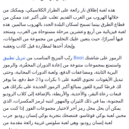
هذه لعبة إطلاق نار رائعة على الطراز الكلاسيكي، ويمكنك من
خلالها الهروب من الغرب القديم. تغلب على أكبر عدد ممكن من
قطاع الطرق بينما تسمح لسكان البلدة الجدد بالهروب سالمين. هذه
لعبة فيزيائية من أربع وعشرين مرحلة مستوحاة من الغرب، وستجد
فيها أسرارًا، حيث يتعين عليك التخلص من مجموعة من الحيوانات،
وإيجاد أحدها لمطاردة فيل كاذب وتعقبه.
تنزيل تطبيق Booi
الرموز على شاشتك
رتّب المزيج المناسب من
واستمتع بمجموعات متنوعة من إعادة الدوران المحفّزة، والرموز
البرية الثابتة، ومضاعفات الدفع، ولعبة الدورات المجانية، وحتى
تبديل الأيقونات. تحتوي اللعبة على 5 بكرات و25 خط دفع، ما يوفر
لك فرصًا كبيرة للفوز بمبالغ أكبر. الرموز الجديدة على بكراتك هي
قبعات رعاة البقر، والأحذية، والأربطة، بالإضافة إلى كلاب الروديو
المجنونة، بما في ذلك الثيران والمهور. انتبه لرمز المكسرات، الذي
يمكن أن يحل محل رمز آخر لاختيار مجموعات الفوز. إذا كنت من
محبي لعبة بوكي فوغاسو، فننصحك بتجربة بوكي إنسان روديو. جرب
لعبة إنسان روديو، وهي لعبة سلوتس غربية رائعة مقدمة من