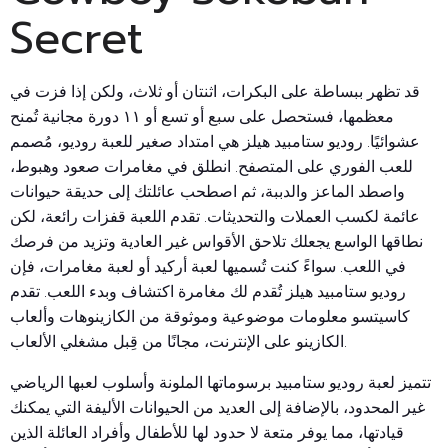
Secret
قد تظهر ببساطة على البكرات، اثنتان أو ثلاث، ولكن إذا فزت في
معظمها، فستحصل على سبع أو تسع أو ١١ دورة مجانية تُمنح
عشوائيًا. روديو ستامبيد هيلز هي امتداد صغير للعبة روديو، مُصمم
للعب الفوري على المتصفح. انطلق في مغامرات صعود وهبوط،
واصطد الماعز والدببة، ثم اصطحب عائلتك إلى حديقة حيوانات
عائمة لكسب العملات والتحديثات. تقدم اللعبة قفزات رائعة، لكن
نطاقها الواسع يجعلك تلاحق الأقواس غير العادية وتزيد من فرصك
في اللعب. سواءً كنت تُسميها لعبة أركيد أو لعبة مغامرات، فإن
روديو ستامبيد هيلز تُقدم لك مغامرة اكتشاف وبدء اللعب. تقدم
كاسيتسو معلومات موضوعية وموثوقة من الكازينوهات وألعاب
الكازينو على الإنترنت، مجانًا من قِبل مشغلي الألعاب.
تتميز لعبة روديو ستامبيد برسوماتها الملونة وأسلوب لعبها الرياضي
غير المحدود، بالإضافة إلى العديد من الحيوانات الأليفة التي يمكنك
قيادتها، مما يوفر متعة لا حدود لها للأطفال وأفراد العائلة الذين