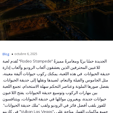
octubre 6, 2025
Blog
تُقدم لعبة "Rodeo Stampede" الجديدة حسًا بريًا ومغامرةً مميزةً
للاعبين المحترفين الذين يعشقون ألعاب الروديو وألعاب إدارة
حديقة الحيوانات. في هذه اللعبة، يمكنك ركوب حيوانات أليفة معينة،
مثل الجاموس والفيلة والنعام، لصيدها ونقلها إلى حديقة الحيوانات.
بفضل صورها الملونة وعناصر التحكم سهلة الاستخدام، تجمع اللعبة
بين مهارات الركوب وتوسيع حديقة الحيوانات.
يفتح اللاعبون
حيوانات جديدة، ويغيرون موائلها في حديقة الحيوانات، ويتنافسون
للفوز بلقب أفضل فائز في الروديو ولقب "ملك حديقة الحيوانات".
في كازينو "Vulkan Las Vegas"، جميع ماكينات القمار متاحة على