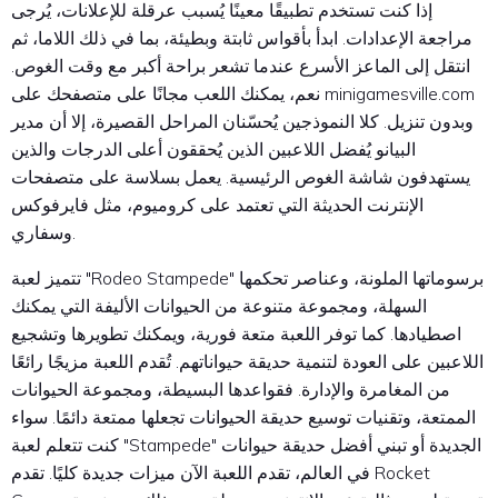
إذا كنت تستخدم تطبيقًا معينًا يُسبب عرقلة للإعلانات، يُرجى
مراجعة الإعدادات. ابدأ بأقواس ثابتة وبطيئة، بما في ذلك اللاما، ثم
انتقل إلى الماعز الأسرع عندما تشعر براحة أكبر مع وقت الغوص.
نعم، يمكنك اللعب مجانًا على متصفحك على minigamesville.com
وبدون تنزيل. كلا النموذجين يُحسّنان المراحل القصيرة، إلا أن مدير
البيانو يُفضل اللاعبين الذين يُحققون أعلى الدرجات والذين
يستهدفون شاشة الغوص الرئيسية. يعمل بسلاسة على متصفحات
الإنترنت الحديثة التي تعتمد على كروميوم، مثل فايرفوكس
وسفاري.
تتميز لعبة "Rodeo Stampede" برسوماتها الملونة، وعناصر تحكمها
السهلة، ومجموعة متنوعة من الحيوانات الأليفة التي يمكنك
اصطيادها. كما توفر اللعبة متعة فورية، ويمكنك تطويرها وتشجيع
اللاعبين على العودة لتنمية حديقة حيواناتهم. تُقدم اللعبة مزيجًا رائعًا
من المغامرة والإدارة. فقواعدها البسيطة، ومجموعة الحيوانات
الممتعة، وتقنيات توسيع حديقة الحيوانات تجعلها ممتعة دائمًا. سواء
كنت تتعلم لعبة "Stampede" الجديدة أو تبني أفضل حديقة حيوانات
في العالم، تقدم اللعبة الآن ميزات جديدة كليًا. تقدم Rocket