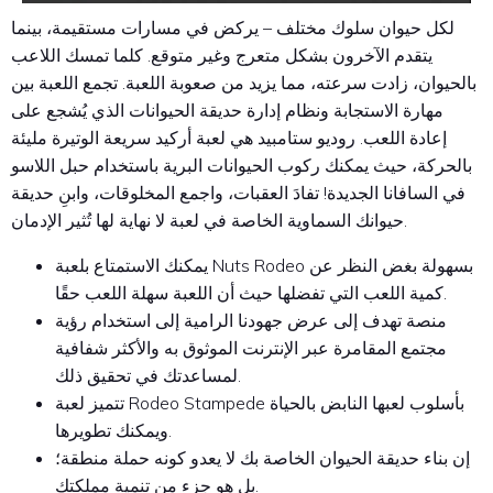
لكل حيوان سلوك مختلف – يركض في مسارات مستقيمة، بينما
يتقدم الآخرون بشكل متعرج وغير متوقع. كلما تمسك اللاعب
بالحيوان، زادت سرعته، مما يزيد من صعوبة اللعبة. تجمع اللعبة بين
مهارة الاستجابة ونظام إدارة حديقة الحيوانات الذي يُشجع على
إعادة اللعب. روديو ستامبيد هي لعبة أركيد سريعة الوتيرة مليئة
بالحركة، حيث يمكنك ركوب الحيوانات البرية باستخدام حبل اللاسو
في السافانا الجديدة! تفادَ العقبات، واجمع المخلوقات، وابنِ حديقة
حيوانك السماوية الخاصة في لعبة لا نهاية لها تُثير الإدمان.
يمكنك الاستمتاع بلعبة Nuts Rodeo بسهولة بغض النظر عن
كمية اللعب التي تفضلها حيث أن اللعبة سهلة اللعب حقًا.
منصة تهدف إلى عرض جهودنا الرامية إلى استخدام رؤية
مجتمع المقامرة عبر الإنترنت الموثوق به والأكثر شفافية
لمساعدتك في تحقيق ذلك.
تتميز لعبة Rodeo Stampede بأسلوب لعبها النابض بالحياة
ويمكنك تطويرها.
إن بناء حديقة الحيوان الخاصة بك لا يعدو كونه حملة منطقة؛
بل هو جزء من تنمية مملكتك.