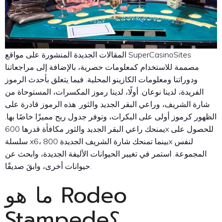
المقالات الجديدة المنشورة على مواقع SuperCasinoSites
مصممة للاستخدام كمعلومات حصرية، بالإضافة إلى مراجعاتنا
ودوراتنا ومعلومات الكازينو المحلية. فيما يتعلق بأحدث الرموز
الفريدة، لدينا نوعان. أولًا، لدينا رموز المكسرات، المستوحاة من
شارة الشريف، وراعي البقر الجديد والثور. هذه الرموز قادرة على
الظهور كرموز أولى على البكرات، وتوفر جدول ربح مميزًا خاصًا بها.
يمنحك راعي البقر الجديد والثور مكافأة قدرها 600x للحصول على
سلسلة x6، بينما تمنحك شارة الشريف الجديدة 800x لنفس
المجموعة. استمر في تغيير الحيوانات الأليفة الجديدة، وابحث عن
حيوانات أخرى، وابقَ صديقًا.
ما هو Rodeo
Stampede؟